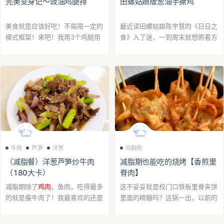
完美变身记～豉油鸡腿排
田螺姑娘版葱油手撕鸡
美食就是应该好吃！不局限一定的
最近读田螺姑娘陈宇慧的《日日之
模式框架！来吧！我用3个鸡腿用
食》入了迷，一到周末就想照着方
太太乐蒸鱼豉油做的豉油鸡腿排也
子做菜，新手如我，这道葱油手撕
是很好吃的呢！
鸡端出来也是喷香入鼻，鲜嫩多
汁。
牛肉
芦笋
洋葱
鸡胸肉
（减脂餐）洋葱芦笋炒牛肉
减脂期也能吃的烧烤【香煎里
（180大卡）
脊肉】
减脂期除了
鸡肉
，鱼肉，吃得最多
这不妥妥就是校门口铁板里脊夹饼
的就是瘦牛肉了！我最喜欢的还是
里面的精髓吗？这锅一出，以前的
爆炒出来的牛肉，肉质细嫩，带着
鸡胸肉是白吃了，这样做一点都不
牛肉香！重点是不胖啊！你想想，
柴，可以卷饼，夹馍馍，夹三明治