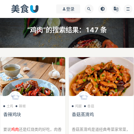
登录
“鸡肉”的搜索结果：147 条
土鸡
辣椒
鸡腿
香菇
香辣鸡块
香菇蒸滑鸡
要说
鸡肉
还是红烧类的好吃，肉香
香菇蒸滑鸡是道经典粤菜家常菜，