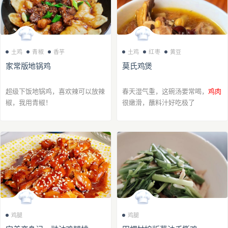
土鸡
青椒
香芋
土鸡
红枣
黄豆
家常版地锅鸡
莫氏鸡煲
超级下饭地锅鸡，喜欢辣可以放辣
春天湿气重，这碗汤要常喝，
鸡肉
椒，我用青椒！
很嫩滑，蘸料汁好吃极了
鸡腿
鸡腿