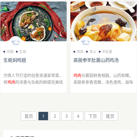
吃肉都可以不胖！那是多幸福的
汉堡。真的巨好吃，简直是减脂期
事！洋葱跟芦笋...
的快乐，快去做！
鸡翅
生蚝
鸡肉
淮山
羊肚菌
生蚝焖鸡翅
高丽参羊肚菌山药鸡汤
为情人节打造的创意浪漫家常菜，
鸡肉
与菌菇鲜香相融，山药软糯，
将
鸡肉
的浓香与生蚝的鲜甜完美结
高丽参参香清雅，汤色澄亮，滋味
合，寓意美好、口感惊艳、仪式感
醇厚而不腻。 是一道温润滋补的
拉满，是情侣晚餐的绝佳选择。
汤品。
一生蚝爱，比翼双飞 ， 情人节晚
餐，用一锅...
首页
1
2
3
4
下页
尾页