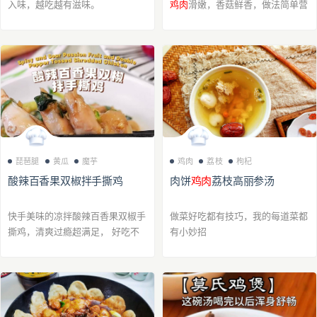
入味，越吃越有滋味。
鸡肉
滑嫩，香菇鲜香，做法简单营
养好 。‌
琵琶腿
黄瓜
魔芋
鸡肉
荔枝
枸杞
酸辣百香果双椒拌手撕鸡
肉饼
鸡肉
荔枝高丽参汤
快手美味的凉拌酸辣百香果双椒手
做菜好吃都有技巧，我的每道菜都
撕鸡，清爽过瘾超满足， 好吃不
有小妙招
怕胖， 一口一口停不下来！