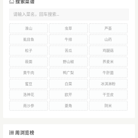
搜索菜谱
淮山
虫草
芦荟
虱目鱼
牛排
山药
松子
苦瓜
鸡腿菇
莜面
野山椒
荞麦米
黄牛肉
鸭广梨
牛肝菌
蜜豆
白菜
冰淇淋粉
洛神花
欧芹
干豆皮
南沙参
菱角
阴米
周浏览榜