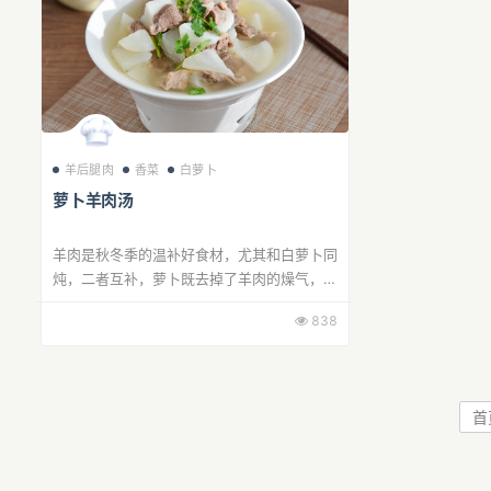
羊后腿肉
香菜
白萝卜
萝卜羊肉汤
羊肉是秋冬季的温补好食材，尤其和白萝卜同
炖，二者互补，萝卜既去掉了羊肉的燥气，又
吸收了羊肉中的油脂，滋补肠胃，强身健体。
838
步骤1备料：
羊后腿肉
洗净；白萝卜削皮步骤
2羊...
首