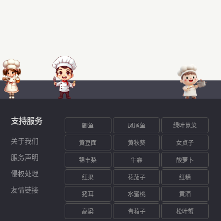
支持服务
鲫鱼
凤尾鱼
绿叶苋菜
关于我们
黄豆面
黄秋葵
女贞子
服务声明
锦丰梨
牛霖
酸萝卜
侵权处理
红果
花茄子
红糟
友情链接
猪耳
水蜜桃
黄酒
高粱
青葙子
松叶蟹