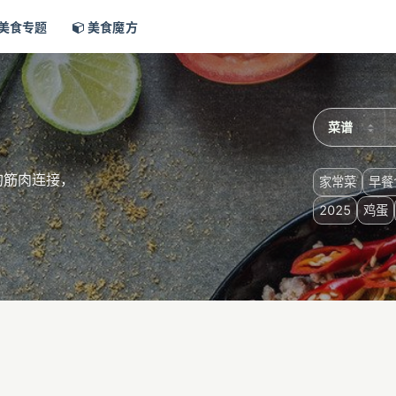
美食专题
美食魔方
的筋肉连接，
家常菜
早餐
2025
鸡蛋