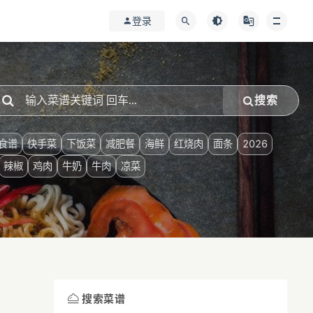
登录
搜索
食谱
快手菜
下饭菜
减肥餐
海鲜
红烧肉
面条
2026
辣椒
鸡肉
牛奶
牛肉
凉菜
搜索菜谱