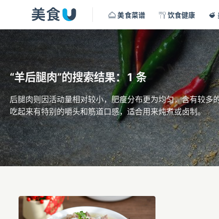
美食菜谱
饮食健康
“羊后腿肉”的搜索结果：1 条
后腿肉则因活动量相对较小，肥瘦分布更为均匀，含有较多
吃起来有特别的嚼头和筋道口感，适合用来炖煮或卤制。