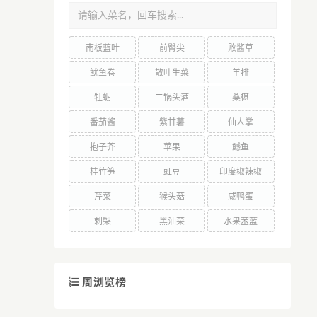
南板蓝叶
前臀尖
败酱草
鱿鱼卷
散叶生菜
羊排
牡蛎
二锅头酒
桑椹
番茄酱
紫甘薯
仙人掌
抱子芥
苹果
鳡鱼
桂竹笋
豇豆
印度椒辣椒
芹菜
猴头菇
咸鸭蛋
刺梨
黑油菜
水果苤蓝
周浏览榜