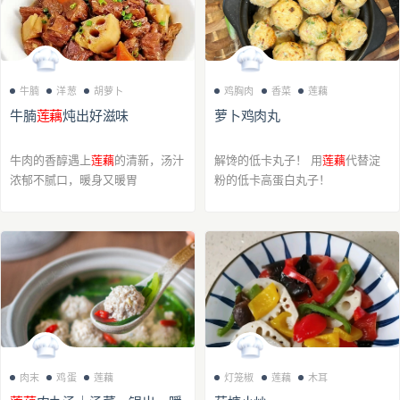
牛腩
洋葱
胡萝卜
鸡胸肉
香菜
莲藕
牛腩
莲藕
炖出好滋味
萝卜鸡肉丸
牛肉的香醇遇上
莲藕
的清新，汤汁
解馋的低卡丸子！ 用
莲藕
代替淀
浓郁不腻口，暖身又暖胃
粉的低卡高蛋白丸子！
肉末
鸡蛋
莲藕
灯笼椒
莲藕
木耳