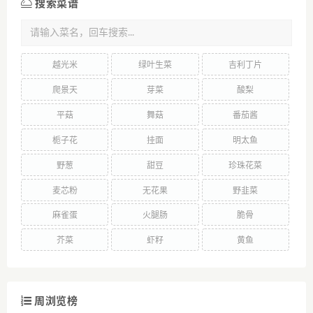
搜索菜谱
越光米
绿叶生菜
吉利丁片
爬景天
芽菜
酸梨
平菇
舞菇
番茄酱
栀子花
挂面
明太鱼
野葱
甜豆
珍珠花菜
麦芯粉
无花果
野韭菜
麻雀蛋
火腿肠
脆骨
芥菜
虾籽
黄鱼
周浏览榜