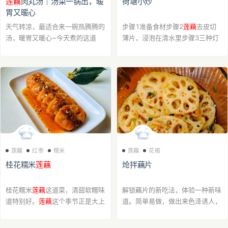
莲藕
肉丸汤｜汤菜一锅出，暖
荷塘小炒
胃又暖心
天气转凉，最适合来一碗热腾腾的
步骤1准备食材步骤2
莲藕
去皮切
汤，暖胃又暖心~今天煮的这道
薄片，浸泡在清水里步骤3三种灯
【
莲藕
肉丸汤】是我家秋天的常驻
笼椒切丝、切块、切片步骤4水里
汤品做法简单，味道却不简单。不
放一勺油，一点盐，放入藕片煸炒
是把
莲藕
和肉丸丢进锅里那么随
后煮个10分钟步骤5然后放入黑木
意，而是把
莲藕
剁碎...
耳和椒，煮熟后淋上...
莲藕
红枣
糯米
莲藕
花椒
桂花糯米
莲藕
炝拌藕片
桂花糯米
莲藕
这道菜，清甜软糯味
解锁藕片的新吃法，体验一种新味
道特别好。
莲藕
这个季节正是大上
道。简单易做，做出来色泽诱人，
市，价格也便宜。
莲藕
清热解秋
也巨好吃，主要还很下饭，大人小
躁，糯米滋补搭配一起太美味。步
孩都喜欢吃。步骤1藕片清洗干