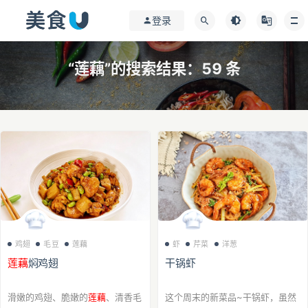
登录
“莲藕”的搜索结果：59 条
鸡翅
毛豆
莲藕
虾
芹菜
洋葱
莲藕
焖鸡翅
干锅虾
滑嫩的鸡翅、脆嫩的
莲藕
、清香毛
这个周末的新菜品~干锅虾，虽然