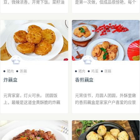
豆，微辣浓香，开胃下饭。菜籽油
是第一次做，但成品很惊艳，每个
烹炒，不油不腻，鸡翅表皮焦香紧
人都干掉两碗饭。
实，油脂香气遍布其中，更添营
养。
猪肉
莲藕
猪肉
鸡蛋
莲藕
炸藕盒
香煎藕盒
元宵家宴，灯火可亲。 团圆饭
元宵佳节，月圆人团圆，外酥里嫩
上，最暖是这道金黄酥脆的炸藕
的香煎藕盒是家家户户喜爱的应景
盒，外酥里嫩，肉香四溢，是家的
美食。
味道，也是团圆的仪式感。