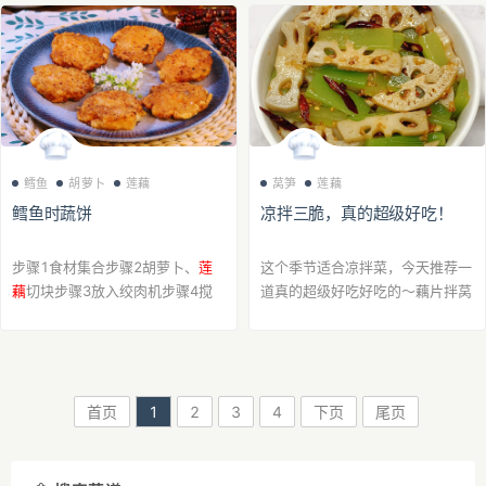
骤1备好食材步骤2糯米提前泡3小
净，浸泡一下，水清就可以。切大
时藕切一头把糯米...
蒜，葱末备用。步...
鳕鱼
胡萝卜
莲藕
莴笋
莲藕
鳕鱼时蔬饼
凉拌三脆，真的超级好吃！
步骤1食材集合步骤2胡萝卜、
莲
这个季节适合凉拌菜，今天推荐一
藕
切块步骤3放入绞肉机步骤4搅
道真的超级好吃好吃的～藕片拌莴
打成颗粒状步骤5鳕鱼取鳞去皮放
笋！藕片嘎嘣脆，莴笋清脆可口，
入绞肉机步骤6脸大成泥步骤7鳕
搭配上这个蒜末和辣椒，开胃解
鱼时蔬放一起步骤8加入淀粉、盐
腻！好吃到哭！步骤1准备食材：
搅拌均匀步骤9成糊状步...
莲藕
，莴笋，蒜末...
首页
1
2
3
4
下页
尾页