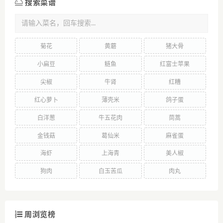
搜索菜谱
菊花
黄蘑
猪大骨
小扁豆
鲢鱼
红富士苹果
尖椒
牛肾
红糟
红心萝卜
薄壳米
鸽子蛋
白洋葱
牛五花肉
茼蒿
金钱菇
葛仙米
麻雀蛋
海虾
上海青
美人椒
狗肉
白玉苦瓜
肉丸
周浏览榜