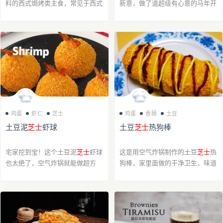
料的西式焗烤类主食，常见于西式
新意，做了道超级有心意的马年开
简餐范畴。
运美食。颜值爆表，寓意更是好到
爆！祝咱一家子新的一年，日子过
得红红火火，心想“柿”成，万“柿”
胜意，身...
鸡蛋
虾仁
芝士
鸡蛋
香肠
土豆
土豆泥
芝士
虾球
土豆
芝士
热狗棒
宅家挖到宝！这个土豆泥
芝士
虾球
这是用空气炸锅制作的土豆
芝士
热
也太绝了，空气炸锅就能做超方
狗棒，家里面做的干净卫生，味道
便！虾仁用料酒盐黑胡椒腌十分钟
也没的说！
超入味，土豆切片蒸熟，加黑胡
椒、盐和黑松露酱压成绵密土豆
泥，取一块压扁包上...