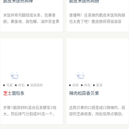
脆皮米饭热狗棒
脆皮米饭热狗肠
米饭拌寿司醋捏成长条，包裹香
谁懂啊！在家做的脆皮米饭热狗肠
肠；裹蛋液、面包糠，油炸至金黄
也太香了吧！脆皮肠煎得滋滋冒
酥脆即可
油，裹上拌了香油的米饭，外面再
包一层夹着
芝士
片的海苔，用米饭
粒固定超方便～ 中小火煎到米饭
表面焦脆，刷上...
鸡蛋
肉松
高筋面粉
培根
肉松
紫菜
芝士
面包条
辣肉松蒜香贝果
步骤1面团材料混合后发酵至2倍
这款贝果的口感是咸口微辣的，底
大，然后排气分割成85克一个，
部的芝麻很香，肉松馅带点嚼劲，
擀开，再由上而下卷起，搓成长条
面包体又很柔软，真的很好吃步骤
状。 如果搓不开就松弛一下再
1【蒜香黄油酱】 大蒜切点顶部，