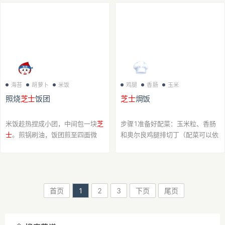
搓。 表面刷蛋液。步骤2表面撒
芝
抹点黄油，放一点迷迭香（没有可
士
碎。有一半是先粘...
不放），包上...
海苔
胡萝卜
米饭
鸡腿
香肠
玉米
照烧
芝士
饭团
芝士
焗饭
米饭趁热捏成小团，中间包一块
芝
步骤1准备好配菜：玉米粒、香肠
士
。煎锅刷油，饭团煎至四面微
和奥尔良鸡腿排切丁（配菜可以依
焦，刷上照烧酱（生抽+蜂蜜+少
据自己口味决定，喜欢什么放什
许水调成），翻面再刷匀，煎至酱
么）步骤2锅中油热后，倒入香肠
汁收浓。 外皮焦香带甜，咬开
芝
丁翻炒片刻后盛出备用步骤3倒入
士
融化拉丝，米饭裹...
鸡腿排丁翻炒片刻后...
首页
1
2
3
下页
尾页