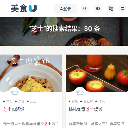
登录
“芝士”的搜索结果：30 条
肉馅
洋葱
芝士
黄瓜
西红柿
洋葱
芝士
肉酱饭
柿柿如意
芝士
焗饭
是一道以米饭和马苏里拉
芝士
为主
新年快乐呀！马年大吉！新年有点