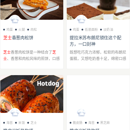
鸡蛋
火腿
肉松
鸡蛋
低筋面粉
淡奶油
芝士
香葱肉松饼
提拉米苏布朗尼锁住这个配
方，一口封神
芝士
香葱肉松饼是一种结合了
芝
既想吃巧克力浓郁，松软的布朗尼
士
、香葱和肉松风味的煎饼，口感
蛋糕，又想吃奶香十足，绵密口感
丰富，外皮酥脆内里多汁，适合作
的提拉米苏怎么办？当然是把它俩
为早餐或休闲点心。
组合在一起了‼️一口下去，3重口感
海苔
米饭
芝士
脆皮肠
海苔
黑芝麻