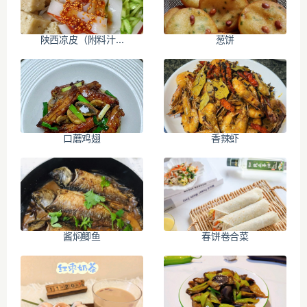
陕西凉皮（附料汁...
葱饼
口蘑鸡翅
香辣虾
酱焖鲫鱼
春饼卷合菜