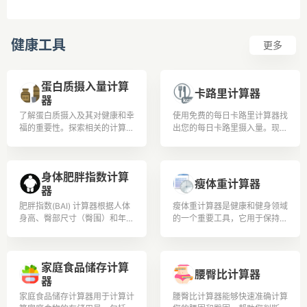
健康工具
更多
蛋白质摄入量计算
卡路里计算器
器
了解蛋白质摄入及其对健康和幸
使用免费的每日卡路里计算器找
福的重要性。探索相关的计算和
出您的每日卡路里摄入量。现在
公式，以根据体重和活动水平确
就借助每日卡路里计数器改善您
定蛋白质需求。了解蛋白质如何
的生活方式和饮食！
与各个领域相关，并深入了解其
身体肥胖指数计算
益处和来源
瘦体重计算器
器
肥胖指数(BAI) 计算器根据人体
瘦体重计算器是健康和健身领域
身高、臀部尺寸（臀围）和年龄
的一个重要工具，它用于保持身
估算身体肥胖指数 (BAI) 值。它
体伊朗并追踪体重。
适用于20岁至80岁之间的男性
和女性。
家庭食品储存计算
腰臀比计算器
器
家庭食品储存计算器用于计算计
腰臀比计算器能够快速准确计算