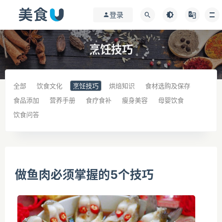
登录
烹饪技巧
全部
饮食文化
烹饪技巧
烘焙知识
食材选购及保存
食品添加
营养手册
食疗食补
瘦身美容
母婴饮食
饮食问答
做鱼肉必须掌握的5个技巧