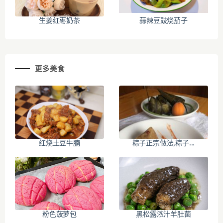
生姜红枣奶茶
蒜辣豆豉烧茄子
更多美食
红烧土豆牛腩
粽子正宗做法,粽子...
粉色菠萝包
黑松露浓汁羊肚菌