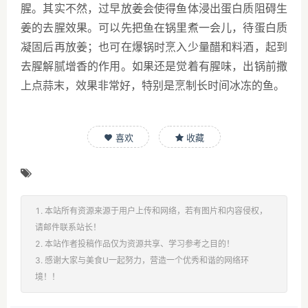
腥。其实不然，过早放姜会使得鱼体浸出蛋白质阻碍生
姜的去腥效果。可以先把鱼在锅里煮一会儿，待蛋白质
凝固后再放姜；也可在爆锅时烹入少量醋和料酒，起到
去腥解腻增香的作用。如果还是觉着有腥味，出锅前撒
上点蒜末，效果非常好，特别是烹制长时间冰冻的鱼。
喜欢
收藏
1. 本站所有资源来源于用户上传和网络，若有图片和内容侵权，
请邮件联系站长！
2. 本站作者投稿作品仅为资源共享、学习参考之目的！
3. 感谢大家与美食U一起努力，营造一个优秀和谐的网络环
境！！