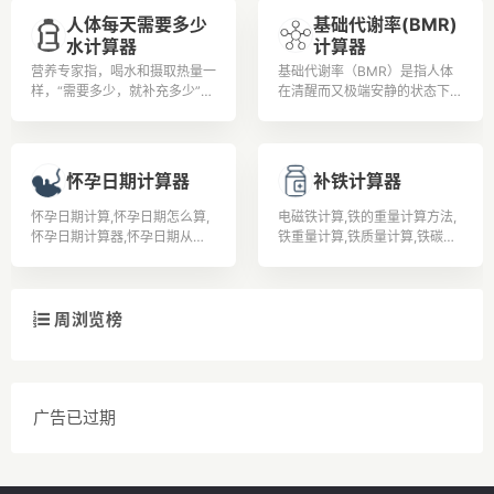
安全法》第91条明确规定，对
人体每天需要多少
基础代谢率(BMR)
饮酒后驾驶机动车的，处200元
水计算器
计算器
以上、500元以下罚款，并暂扣
1个月以上、3个月以下机动车
营养专家指，喝水和摄取热量一
基础代谢率（BMR）是指人体
驾驶证。 全国交警统一标准：
样，“需要多少，就补充多少”，
在清醒而又极端安静的状态下，
① 小于0.2就不属于饮酒。②
而且水喝太多，有电解质不平衡
不受肌肉活动、环境温度、食物
大于0.2小于0.8的属于饮酒。
(钠、钾离子大量流失)、水溶性
及精神紧张等影响时的能量代谢
③ 大于0.8的就属于醉酒驾
维生素(如B群及C)容易流失等
率。据有经验的老中医了解到，
驶。
问题。
改善基础代谢率可通过运动实现
怀孕日期计算器
补铁计算器
改善基础代谢率的问题。
怀孕日期计算,怀孕日期怎么算,
电磁铁计算,铁的重量计算方法,
怀孕日期计算器,怀孕日期从哪
铁重量计算,铁质量计算,铁碳相
天算起,如何算怀孕日期,怀孕日
图计算题,铁的计算公式,扁铁计
期表,怀孕日期算法,怀孕日期怎
算公式,补铁的食物有哪些,孕妇
么计算,如何计算怀孕日期,怎么
补铁,吃什么补铁,
确定怀孕日期,
周浏览榜
广告已过期