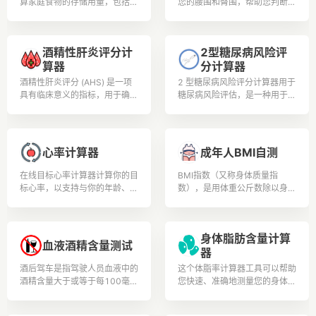
算家庭食物的存储用量，包括小
您的腰围和臀围，帮助您判断身
麦、白米、玉米和其他谷物、干
体健康水平和肥胖程度。
豆和其他豆类的食物储存计算
酒精性肝炎评分计
2型糖尿病风险评
算器
分计算器
酒精性肝炎评分 (AHS) 是一项
2 型糖尿病风险评分计算器用于
具有临床意义的指标，用于确定
糖尿病风险评估，是一种用于估
酒精性肝炎的严重程度，酒精性
计个人在特定时间范围内（通常
肝炎的特征是过量饮酒引起的炎
是未来 10 年）患 2 型糖尿病
症和肝脏损伤.
(T2DM) 的风险的工具。
心率计算器
成年人BMI自测
在线目标心率计算器计算你的目
BMI指数（又称身体质量指
标心率，以支持与你的年龄、体
数），是用体重公斤数除以身高
重和身体状况相关的安全可控的
米数平方得出的数字，是目前国
锻炼和体育锻炼。
际上常用的衡量人体胖瘦程度以
及是否健康的一个标准。用户可
身体脂肪含量计算
根据测试结果安排更加合理的膳
血液酒精含量测试
器
食营养和锻炼。健康人生从此开
始。
酒后驾车是指驾驶人员血液中的
这个体脂率计算器工具可以帮助
酒精含量大于或等于每100毫升
您快速、准确地测量您的身体脂
20毫克，并小于每100毫升80
肪含量,以确保您的健康和健身
毫克为酒后驾车。 《道路交通
目标得到实现。