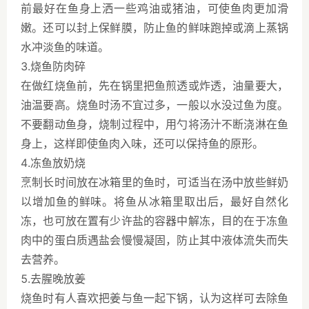
前最好在鱼身上洒一些鸡油或猪油，可使鱼肉更加滑
嫩。还可以封上保鲜膜，防止鱼的鲜味跑掉或滴上蒸锅
水冲淡鱼的味道。
3.烧鱼防肉碎
在做红烧鱼前，先在锅里把鱼煎透或炸透，油量要大，
油温要高。烧鱼时汤不宜过多，一般以水没过鱼为度。
不要翻动鱼身，烧制过程中，用勺将汤汁不断浇淋在鱼
身上，这样即使鱼肉入味，还可以保持鱼的原形。
4.冻鱼放奶烧
烹制长时间放在冰箱里的鱼时，可适当在汤中放些鲜奶
以增加鱼的鲜味。将鱼从冰箱里取出后，最好自然化
冻，也可放在置有少许盐的容器中解冻，目的在于冻鱼
肉中的蛋白质遇盐会慢慢凝固，防止其中液体流失而失
去营养。
5.去腥晚放姜
烧鱼时有人喜欢把姜与鱼一起下锅，认为这样可去除鱼