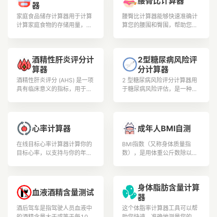
腰臀比计算器
器
家庭食品储存计算器用于计算
腰臀比计算器能够快速准确计
计算家庭食物的存储用量，包
算您的腰围和臀围，帮助您判
括小麦、白米、玉米和其他谷
断身体健康水平和肥胖程度。
物、干豆和其他豆类的食物储
存计算
酒精性肝炎评分计
2型糖尿病风险评
算器
分计算器
酒精性肝炎评分 (AHS) 是一项
2 型糖尿病风险评分计算器用
具有临床意义的指标，用于确
于糖尿病风险评估，是一种用
定酒精性肝炎的严重程度，酒
于估计个人在特定时间范围内
精性肝炎的特征是过量饮酒引
（通常是未来 10 年）患 2 型
起的炎症和肝脏损伤.
糖尿病 (T2DM) 的风险的工
具。
心率计算器
成年人BMI自测
在线目标心率计算器计算你的
BMI指数（又称身体质量指
目标心率，以支持与你的年
数），是用体重公斤数除以身
龄、体重和身体状况相关的安
高米数平方得出的数字，是目
全可控的锻炼和体育锻炼。
前国际上常用的衡量人体胖瘦
程度以及是否健康的一个标
身体脂肪含量计算
准。用户可根据测试结果安排
血液酒精含量测试
器
更加合理的膳食营养和锻炼。
健康人生从此开始。
酒后驾车是指驾驶人员血液中
这个体脂率计算器工具可以帮
的酒精含量大于或等于每100
助您快速、准确地测量您的身