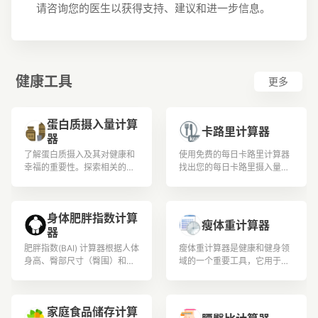
请咨询您的医生以获得支持、建议和进一步信息。
健康工具
更多
蛋白质摄入量计算
卡路里计算器
器
了解蛋白质摄入及其对健康和
使用免费的每日卡路里计算器
幸福的重要性。探索相关的计
找出您的每日卡路里摄入量。
算和公式，以根据体重和活动
现在就借助每日卡路里计数器
水平确定蛋白质需求。了解蛋
改善您的生活方式和饮食！
白质如何与各个领域相关，并
身体肥胖指数计算
深入了解其益处和来源
瘦体重计算器
器
肥胖指数(BAI) 计算器根据人体
瘦体重计算器是健康和健身领
身高、臀部尺寸（臀围）和年
域的一个重要工具，它用于保
龄估算身体肥胖指数 (BAI)
持身体伊朗并追踪体重。
值。它适用于20岁至80岁之
间的男性和女性。
家庭食品储存计算