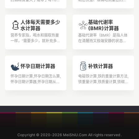
毫升20毫克，并小于每100毫
体脂肪含量,以确保您的健康和
升80毫克为酒后驾车。 《道
健身目标得到实现。
路交通安全法》第91条明确规
人体每天需要多少
基础代谢率
定，对饮酒后驾驶机动车的，
水计算器
(BMR)计算器
处200元以上、500元以下罚
款，并暂扣1个月以上、3个月
营养专家指，喝水和摄取热量
基础代谢率（BMR）是指人体
以下机动车驾驶证。 全国交警
一样，“需要多少，就补充多
在清醒而又极端安静的状态
统一标准：① 小于0.2就不属
少”，而且水喝太多，有电解质
下，不受肌肉活动、环境温
于饮酒。② 大于0.2小于0.8
不平衡(钠、钾离子大量流
度、食物及精神紧张等影响时
的属于饮酒。③ 大于0.8的就
失)、水溶性维生素(如B群及C)
的能量代谢率。据有经验的老
属于醉酒驾驶。
容易流失等问题。
中医了解到，改善基础代谢率
怀孕日期计算器
补铁计算器
可通过运动实现改善基础代谢
率的问题。
怀孕日期计算,怀孕日期怎么算,
电磁铁计算,铁的重量计算方法,
怀孕日期计算器,怀孕日期从哪
铁重量计算,铁质量计算,铁碳相
天算起,如何算怀孕日期,怀孕日
图计算题,铁的计算公式,扁铁计
期表,怀孕日期算法,怀孕日期怎
算公式,补铁的食物有哪些,孕妇
么计算,如何计算怀孕日期,怎么
补铁,吃什么补铁,
确定怀孕日期,
Copyright © 2020-2026 MeiShiU.Com All rights reserved.