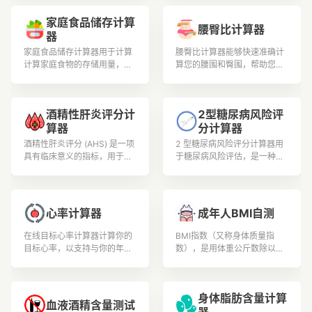
间的男性和女性。
家庭食品储存计算
腰臀比计算器
器
家庭食品储存计算器用于计算
腰臀比计算器能够快速准确计
计算家庭食物的存储用量，包
算您的腰围和臀围，帮助您判
括小麦、白米、玉米和其他谷
断身体健康水平和肥胖程度。
物、干豆和其他豆类的食物储
存计算
酒精性肝炎评分计
2型糖尿病风险评
算器
分计算器
酒精性肝炎评分 (AHS) 是一项
2 型糖尿病风险评分计算器用
具有临床意义的指标，用于确
于糖尿病风险评估，是一种用
定酒精性肝炎的严重程度，酒
于估计个人在特定时间范围内
精性肝炎的特征是过量饮酒引
（通常是未来 10 年）患 2 型
起的炎症和肝脏损伤.
糖尿病 (T2DM) 的风险的工
具。
心率计算器
成年人BMI自测
在线目标心率计算器计算你的
BMI指数（又称身体质量指
目标心率，以支持与你的年
数），是用体重公斤数除以身
龄、体重和身体状况相关的安
高米数平方得出的数字，是目
全可控的锻炼和体育锻炼。
前国际上常用的衡量人体胖瘦
程度以及是否健康的一个标
身体脂肪含量计算
准。用户可根据测试结果安排
血液酒精含量测试
更加合理的膳食营养和锻炼。