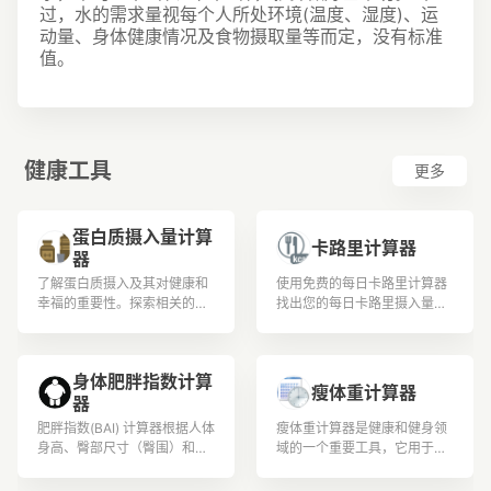
过，水的需求量视每个人所处环境(温度、湿度)、运
动量、身体健康情况及食物摄取量等而定，没有标准
值。
健康工具
更多
蛋白质摄入量计算
卡路里计算器
器
了解蛋白质摄入及其对健康和
使用免费的每日卡路里计算器
幸福的重要性。探索相关的计
找出您的每日卡路里摄入量。
算和公式，以根据体重和活动
现在就借助每日卡路里计数器
水平确定蛋白质需求。了解蛋
改善您的生活方式和饮食！
白质如何与各个领域相关，并
身体肥胖指数计算
深入了解其益处和来源
瘦体重计算器
器
肥胖指数(BAI) 计算器根据人体
瘦体重计算器是健康和健身领
身高、臀部尺寸（臀围）和年
域的一个重要工具，它用于保
龄估算身体肥胖指数 (BAI)
持身体伊朗并追踪体重。
值。它适用于20岁至80岁之