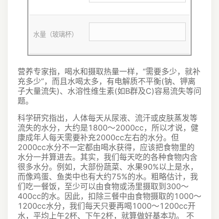
水量（玻璃杯）
营养专家指，喝水和摄取热量一样，“需要多少，就补
充多少”，而且水喝太多，有电解质不平衡(钠、钾离
子大量流失)、水溶性维生素(如B群及C)容易流失等问
题。
科学研究指出，人体每天从尿液、流汗或皮肤蒸发等
流失的水分，大约是1800～2000cc，所以才说，健
康成年人每天需要补充2000cc左右的水分。但
2000cc水分不一定都由喝水获得，应该把食物里的
水分一并算进去。其实，我们每天吃的各种食物内含
很多水分。例如，大部份蔬菜、水果90%以上是水，
而像鸡蛋、鱼类中也有大约75%的水。粗略估计，我
们吃一餐饭，至少可以由食物或汤里摄取到300～
400cc的水。因此，扣除三餐中由食物摄取的1000～
1200cc水分，我们每天只要再喝1000～1200cc开
水，平均上午2杯、下午2杯，就算做好基本功。 不