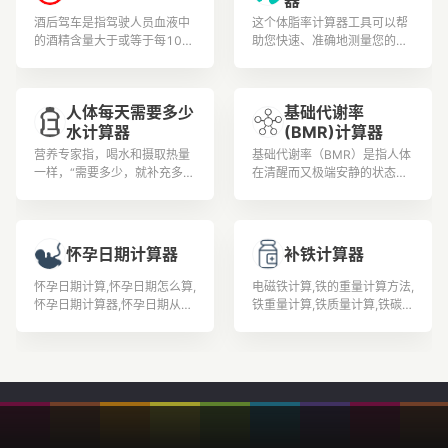
器
健康人生从此开始。
酒后驾车是指驾驶人员血液中
这个体脂率计算器工具可以帮
的酒精含量大于或等于每100
助您快速、准确地测量您的身
毫升20毫克，并小于每100毫
体脂肪含量,以确保您的健康和
升80毫克为酒后驾车。 《道
健身目标得到实现。
路交通安全法》第91条明确规
人体每天需要多少
基础代谢率
定，对饮酒后驾驶机动车的，
水计算器
(BMR)计算器
处200元以上、500元以下罚
款，并暂扣1个月以上、3个月
营养专家指，喝水和摄取热量
基础代谢率（BMR）是指人体
以下机动车驾驶证。 全国交警
一样，“需要多少，就补充多
在清醒而又极端安静的状态
统一标准：① 小于0.2就不属
少”，而且水喝太多，有电解质
下，不受肌肉活动、环境温
于饮酒。② 大于0.2小于0.8
不平衡(钠、钾离子大量流
度、食物及精神紧张等影响时
的属于饮酒。③ 大于0.8的就
失)、水溶性维生素(如B群及C)
的能量代谢率。据有经验的老
属于醉酒驾驶。
容易流失等问题。
中医了解到，改善基础代谢率
怀孕日期计算器
补铁计算器
可通过运动实现改善基础代谢
率的问题。
怀孕日期计算,怀孕日期怎么算,
电磁铁计算,铁的重量计算方法,
怀孕日期计算器,怀孕日期从哪
铁重量计算,铁质量计算,铁碳相
天算起,如何算怀孕日期,怀孕日
图计算题,铁的计算公式,扁铁计
期表,怀孕日期算法,怀孕日期怎
算公式,补铁的食物有哪些,孕妇
么计算,如何计算怀孕日期,怎么
补铁,吃什么补铁,
确定怀孕日期,