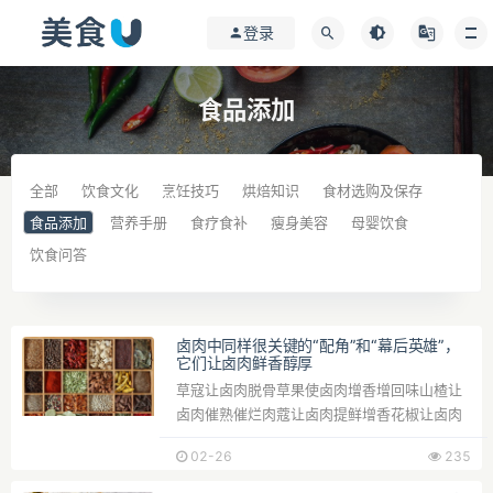
登录
食品添加
全部
饮食文化
烹饪技巧
烘焙知识
食材选购及保存
食品添加
营养手册
食疗食补
瘦身美容
母婴饮食
饮食问答
卤肉中同样很关键的“配角”和“幕后英雄”，
它们让卤肉鲜香醇厚
草寇让卤肉脱骨草果使卤肉增香增回味山楂让
卤肉催熟催烂肉蔻让卤肉提鲜增香花椒让卤肉
去膻增香白芷让卤...
02-26
235