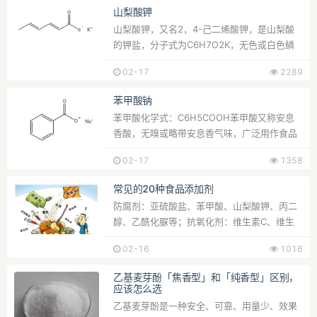
山梨酸钾
山梨酸钾，又名2，4-己二烯酸钾，是山梨酸
的钾盐，分子式为C6H7O2K，无色或白色鳞
片状结晶或结晶性粉末...
02-17
2289
苯甲酸钠
苯甲酸化学式：C6H5COOH苯甲酸又称安息
香酸，无嗅或略带安息香气味，广泛用作食品
防腐剂，天然存在于酸...
02-17
1358
常见的20种食品添加剂
防腐剂：亚硫酸盐、苯甲酸、山梨酸钾、丙二
醇、乙酰化脲等；抗氧化剂：维生素C、维生
素E、山梨醇、二氧...
02-16
1016
乙基麦芽酚「焦香型」和「纯香型」区别，
应该怎么选
乙基麦芽酚是一种安全、可靠、用量少、效果