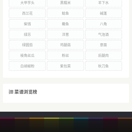
大甲芋头
黑糯米
羊下水
西兰花
鲶鱼
碱蓬
柴钱
鳓鱼
八角
绿苏
洋葱
气泡酒
绿圆茄
鸡腿菇
意面
棱角丝瓜
粉丝
后腿肉
白胡椒粉
紫包菜
秋刀鱼
菜谱浏览榜