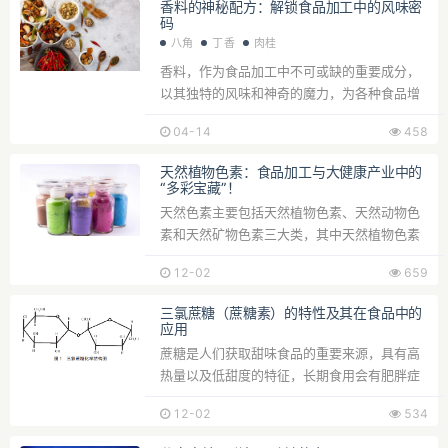
香料的神秘配方：解锁食品加工中的风味密
码
八角
丁香
肉桂
香料，作为食品加工中不可或缺的重要成分，
以其独特的风味和神奇的魔力，为各种食品增
添了迷人的香气和...
04-14
458
天然植物色素：食品加工与大健康产业中的
“多彩宝藏”！
天然色素主要包括天然植物色素、天然动物色
素和天然矿物色素三大类，其中天然植物色素
应用最为广泛，涉...
12-02
659
三氯蔗糖（蔗糖素）的特性及其在食品中的
应用
蔗糖是人们获取甜味食品的重要来源，具有高
热量以及低甜度的特征，长期食用会有肥胖症
和高血脂等疾病的...
12-02
534