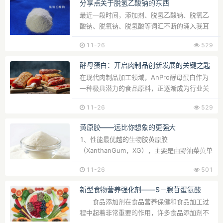
分享点关于脱氢乙酸钠的东西
最近一段时间，添加剂、脱氢乙酸钠、脱氧乙
酸钠、脱氧钠、脱氢酸等词汇不断的涌入我耳
中。不管是顾客也...
11-26
529
酵母蛋白：开启肉制品创新发展的关键之匙
在现代肉制品加工领域，AnPro酵母蛋白作为
一种极具潜力的食品原料，正逐渐成为行业关
注的焦点，其独特的...
11-26
529
黄原胶——远比你想象的更强大
1、性能最优越的生物胶黄原胶
（XanthanGum，XG），主要是由野油菜黄单
胞菌发酵产生的胞外多糖，是在20世...
11-26
501
新型食物营养强化剂——S－腺苷蛋氨酸
食品添加剂在食品营养保健和食品加工过
程中起着非常重要的作用，许多食品添加剂不