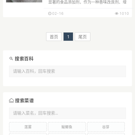
显著的食品添加剂，作为一种香味改良剂、增
香剂，被广泛应用...
02-16
1010
首页
1
尾页
搜索百科
搜索菜谱
莲雾
鲮鲫鱼
谷芽