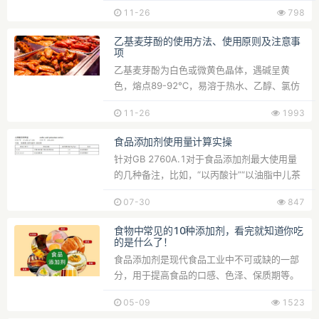
但在食品加工以及...
11-26
798
乙基麦芽酚的使用方法、使用原则及注意事
项
乙基麦芽酚为白色或微黄色晶体，遇碱呈黄
色，熔点89-92℃，易溶于热水、乙醇、氯仿
与甘油，有焦糖香味和...
11-26
1993
食品添加剂使用量计算实操
针对GB 2760A.1对于食品添加剂最大使用量
的几种备注，比如，“以丙酸计”“以油脂中儿茶
素计”，以及防...
07-30
847
食物中常见的10种添加剂，看完就知道你吃
的是什么了！
食品添加剂是现代食品工业中不可或缺的一部
分，用于提高食品的口感、色泽、保质期等。
然而，在食品包装...
05-09
1523