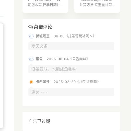
于0.8的属于饮酒。③
运动实现改善基础代谢
期怎么算,怀孕日期计
计算方法,铁重量计算,
大于0.8的就属于醉酒
率的问题。
算器,怀孕日期从哪天
铁质量计算,铁碳相图
驾驶。
算起,如何算怀孕日期,
计算题,铁的计算公式,
怀孕日期表,怀孕日期
扁铁计算公式,补铁的
算法,怀孕日期怎么计
食物有哪些,孕妇补铁,
菜谱评论
算,如何计算怀孕日期,
吃什么补铁,
伏城酒意
06-06《抹茶葡萄冰奶～》
怎么确定怀孕日期,
夏天必备
锲舍
2025-06-04《鱼香肉丝》
没姜蒜味，也能成鱼香味
卡西墨多
2025-02-20《秘制红烧肉》
漂亮~~~
广告已过期