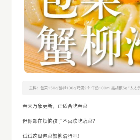
主料：
包菜150g 蟹柳100g 鸡蛋2个 牛奶100ml 黑胡椒5g “
春天万象更新，正适合吃春菜
但你却在烦恼孩子不喜欢吃蔬菜？
试试这盘包菜蟹柳滑蛋吧！