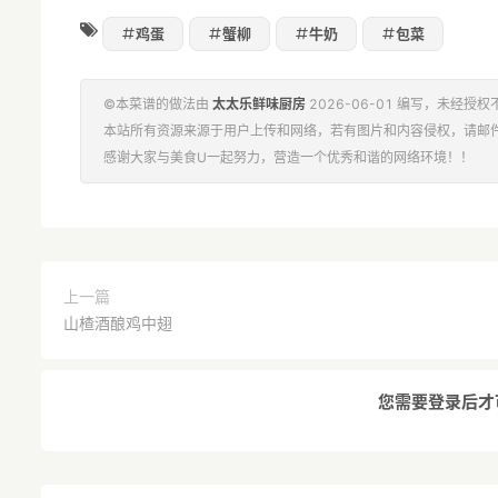
鸡蛋
蟹柳
牛奶
包菜
©本菜谱的做法由
太太乐鲜味厨房
2026-06-01 编写，未经授
本站所有资源来源于用户上传和网络，若有图片和内容侵权，请邮
感谢大家与美食U一起努力，营造一个优秀和谐的网络环境！！
上一篇
山楂酒酿鸡中翅
您需要登录后才