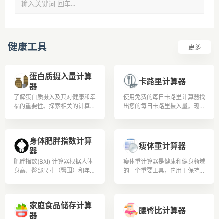
健康工具
更多
蛋白质摄入量计算
卡路里计算器
器
了解蛋白质摄入及其对健康和幸
使用免费的每日卡路里计算器找
福的重要性。探索相关的计算和
出您的每日卡路里摄入量。现在
公式，以根据体重和活动水平确
就借助每日卡路里计数器改善您
定蛋白质需求。了解蛋白质如何
的生活方式和饮食！
与各个领域相关，并深入了解其
身体肥胖指数计算
益处和来源
瘦体重计算器
器
肥胖指数(BAI) 计算器根据人体
瘦体重计算器是健康和健身领域
身高、臀部尺寸（臀围）和年龄
的一个重要工具，它用于保持身
估算身体肥胖指数 (BAI) 值。它
体伊朗并追踪体重。
适用于20岁至80岁之间的男性
和女性。
家庭食品储存计算
腰臀比计算器
器