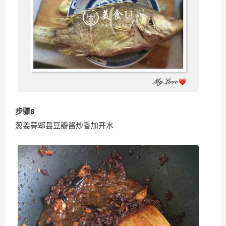
步骤8
葱姜蒜郫县豆瓣酱炒香加开水