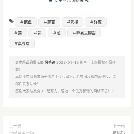
鳜鱼
蒜苗
彩椒
洋葱
姜
蒜
葱
郫县豆瓣酱
臭豆腐
©本菜谱的做法由
风筝追
2023-01-15 编写，未经授权不得转
载！
本站所有资源来源于用户上传和网络，若有图片和内容侵权，请
邮件联系站长！
感谢大家与美食U一起努力，营造一个优秀和谐的网络环境！！
上一篇
下一篇
已经是第一篇
核桃鸡