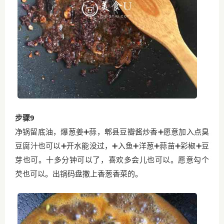
步骤9
净锅留底油，爆葱姜➕蒜，郫县豆瓣酱炒香➕愿意加入点臭
豆腐汁也可以➕开水能没过，➕入鱼➕洋葱➕蒜苗➕彩椒➕豆
芽也可。十多分钟可以了，喜欢多会儿也可以。愿意勾个
芡也可以。出锅码盘撒上香葱香菜的。