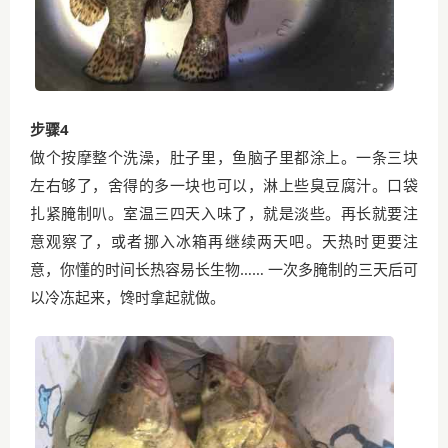
步骤4
做个按摩整个洗澡，肚子里，鱼脑子里都涂上。一条三块
左右够了，舍得的多一块也可以，淋上些臭豆腐汁。口袋
扎紧腌制叭。室温三四天入味了，就是淡些。再长就要注
意观察了，或者挪入冰箱再继续两天吧。天热时更要注
意，你懂的时间长热容易长生物…… 一次多腌制的三天后可
以冷冻起来，馋时拿起就做。