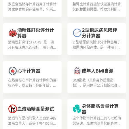
家庭食品储存计算器用于计算计
腰臀比计算器能够快速准确计算
算家庭食物的存储用量，包括小
您的腰围和臀围，帮助您判断身
麦、白米、玉米和其他谷物、干
体健康水平和肥胖程度。
豆和其他豆类的食物储存计算
酒精性肝炎评分计
2型糖尿病风险评
算器
分计算器
酒精性肝炎评分 (AHS) 是一项
2 型糖尿病风险评分计算器用于
具有临床意义的指标，用于确定
糖尿病风险评估，是一种用于估
酒精性肝炎的严重程度，酒精性
计个人在特定时间范围内（通常
肝炎的特征是过量饮酒引起的炎
是未来 10 年）患 2 型糖尿病
症和肝脏损伤.
(T2DM) 的风险的工具。
心率计算器
成年人BMI自测
在线目标心率计算器计算你的目
BMI指数（又称身体质量指
标心率，以支持与你的年龄、体
数），是用体重公斤数除以身高
重和身体状况相关的安全可控的
米数平方得出的数字，是目前国
锻炼和体育锻炼。
际上常用的衡量人体胖瘦程度以
及是否健康的一个标准。用户可
身体脂肪含量计算
根据测试结果安排更加合理的膳
血液酒精含量测试
器
食营养和锻炼。健康人生从此开
始。
酒后驾车是指驾驶人员血液中的
这个体脂率计算器工具可以帮助
酒精含量大于或等于每100毫升
您快速、准确地测量您的身体脂
20毫克，并小于每100毫升80
肪含量,以确保您的健康和健身