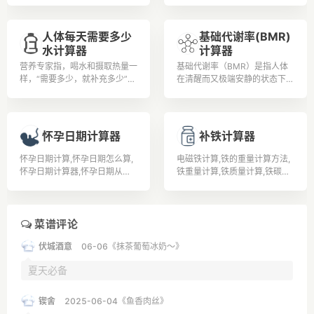
毫克为酒后驾车。 《道路交通
目标得到实现。
安全法》第91条明确规定，对
人体每天需要多少
基础代谢率(BMR)
饮酒后驾驶机动车的，处200元
水计算器
计算器
以上、500元以下罚款，并暂扣
1个月以上、3个月以下机动车
营养专家指，喝水和摄取热量一
基础代谢率（BMR）是指人体
驾驶证。 全国交警统一标准：
样，“需要多少，就补充多少”，
在清醒而又极端安静的状态下，
① 小于0.2就不属于饮酒。②
而且水喝太多，有电解质不平衡
不受肌肉活动、环境温度、食物
大于0.2小于0.8的属于饮酒。
(钠、钾离子大量流失)、水溶性
及精神紧张等影响时的能量代谢
③ 大于0.8的就属于醉酒驾
维生素(如B群及C)容易流失等
率。据有经验的老中医了解到，
驶。
问题。
改善基础代谢率可通过运动实现
怀孕日期计算器
补铁计算器
改善基础代谢率的问题。
怀孕日期计算,怀孕日期怎么算,
电磁铁计算,铁的重量计算方法,
怀孕日期计算器,怀孕日期从哪
铁重量计算,铁质量计算,铁碳相
天算起,如何算怀孕日期,怀孕日
图计算题,铁的计算公式,扁铁计
期表,怀孕日期算法,怀孕日期怎
算公式,补铁的食物有哪些,孕妇
么计算,如何计算怀孕日期,怎么
补铁,吃什么补铁,
确定怀孕日期,
菜谱评论
伏城酒意
06-06《抹茶葡萄冰奶～》
夏天必备
锲舍
2025-06-04《鱼香肉丝》