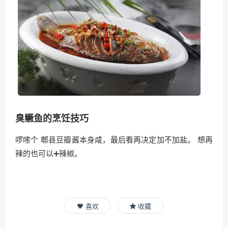
臭鳜鱼的烹饪技巧
啰嗦个 郫县豆瓣酱本身咸，最后看再决定加不加盐。 想再
辣的也可以➕辣椒。
喜欢
收藏