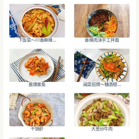
下饭菜～川香麻辣...
香辣肉沫手工拌面
酱爆墨鱼
闽菜招牌～糖酒螃...
干锅虾
大葱炒牛肉