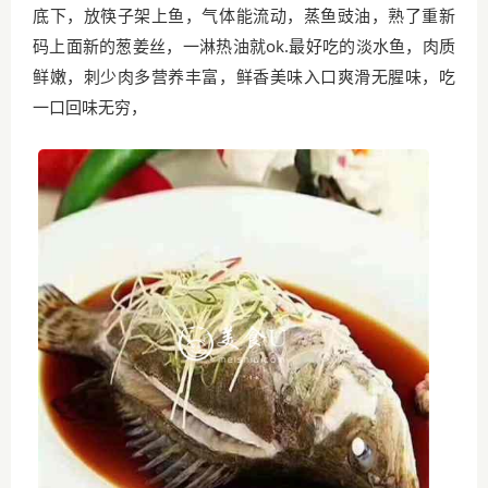
底下，放筷子架上鱼，气体能流动，蒸鱼豉油，熟了重新
码上面新的葱姜丝，一淋热油就ok.最好吃的淡水鱼，肉质
鲜嫩，刺少肉多营养丰富，鲜香美味入口爽滑无腥味，吃
一口回味无穷，