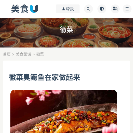
登录
徽菜
首页
>
美食菜谱
>
徽菜
徽菜臭鳜鱼在家做起来