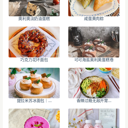
奧利奧淡奶油蛋糕
咸蛋黄肉粽
巧克力花环面包
可可海盐奥利奥蛋糕卷
提拉米苏冰面包｜...
香辣过瘾无敌开胃...