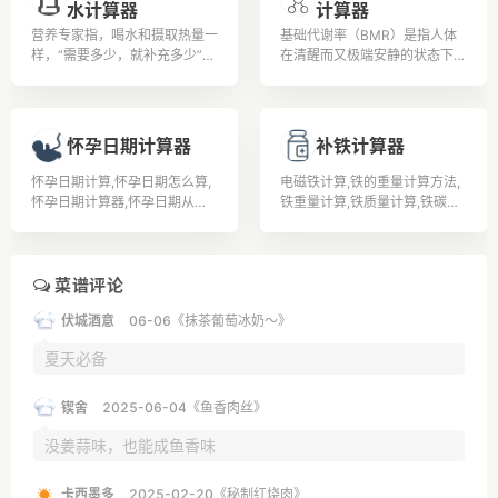
水计算器
计算器
以上、500元以下罚款，并暂扣
1个月以上、3个月以下机动车
营养专家指，喝水和摄取热量一
基础代谢率（BMR）是指人体
驾驶证。 全国交警统一标准：
样，“需要多少，就补充多少”，
在清醒而又极端安静的状态下，
① 小于0.2就不属于饮酒。②
而且水喝太多，有电解质不平衡
不受肌肉活动、环境温度、食物
大于0.2小于0.8的属于饮酒。
(钠、钾离子大量流失)、水溶性
及精神紧张等影响时的能量代谢
③ 大于0.8的就属于醉酒驾
维生素(如B群及C)容易流失等
率。据有经验的老中医了解到，
驶。
问题。
改善基础代谢率可通过运动实现
怀孕日期计算器
补铁计算器
改善基础代谢率的问题。
怀孕日期计算,怀孕日期怎么算,
电磁铁计算,铁的重量计算方法,
怀孕日期计算器,怀孕日期从哪
铁重量计算,铁质量计算,铁碳相
天算起,如何算怀孕日期,怀孕日
图计算题,铁的计算公式,扁铁计
期表,怀孕日期算法,怀孕日期怎
算公式,补铁的食物有哪些,孕妇
么计算,如何计算怀孕日期,怎么
补铁,吃什么补铁,
确定怀孕日期,
菜谱评论
伏城酒意
06-06《抹茶葡萄冰奶～》
夏天必备
锲舍
2025-06-04《鱼香肉丝》
没姜蒜味，也能成鱼香味
卡西墨多
2025-02-20《秘制红烧肉》