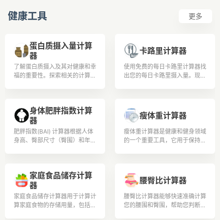
健康工具
更多
蛋白质摄入量计算
卡路里计算器
器
了解蛋白质摄入及其对健康和幸
使用免费的每日卡路里计算器找
福的重要性。探索相关的计算和
出您的每日卡路里摄入量。现在
公式，以根据体重和活动水平确
就借助每日卡路里计数器改善您
定蛋白质需求。了解蛋白质如何
的生活方式和饮食！
与各个领域相关，并深入了解其
身体肥胖指数计算
益处和来源
瘦体重计算器
器
肥胖指数(BAI) 计算器根据人体
瘦体重计算器是健康和健身领域
身高、臀部尺寸（臀围）和年龄
的一个重要工具，它用于保持身
估算身体肥胖指数 (BAI) 值。它
体伊朗并追踪体重。
适用于20岁至80岁之间的男性
和女性。
家庭食品储存计算
腰臀比计算器
器
家庭食品储存计算器用于计算计
腰臀比计算器能够快速准确计算
算家庭食物的存储用量，包括小
您的腰围和臀围，帮助您判断身
麦、白米、玉米和其他谷物、干
体健康水平和肥胖程度。