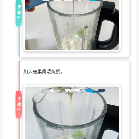
步骤2
加入雀巢鹰唛炼奶。
步骤3