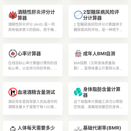
豆和其他豆类的食物储存计算
酒精性肝炎评分计
2型糖尿病风险评
算器
分计算器
酒精性肝炎评分 (AHS) 是一项
2 型糖尿病风险评分计算器用于
具有临床意义的指标，用于确定
糖尿病风险评估，是一种用于估
酒精性肝炎的严重程度，酒精性
计个人在特定时间范围内（通常
肝炎的特征是过量饮酒引起的炎
是未来 10 年）患 2 型糖尿病
症和肝脏损伤.
(T2DM) 的风险的工具。
心率计算器
成年人BMI自测
在线目标心率计算器计算你的目
BMI指数（又称身体质量指
标心率，以支持与你的年龄、体
数），是用体重公斤数除以身高
重和身体状况相关的安全可控的
米数平方得出的数字，是目前国
锻炼和体育锻炼。
际上常用的衡量人体胖瘦程度以
及是否健康的一个标准。用户可
身体脂肪含量计算
根据测试结果安排更加合理的膳
血液酒精含量测试
器
食营养和锻炼。健康人生从此开
始。
酒后驾车是指驾驶人员血液中的
这个体脂率计算器工具可以帮助
酒精含量大于或等于每100毫升
您快速、准确地测量您的身体脂
20毫克，并小于每100毫升80
肪含量,以确保您的健康和健身
毫克为酒后驾车。 《道路交通
目标得到实现。
安全法》第91条明确规定，对
人体每天需要多少
基础代谢率(BMR)
饮酒后驾驶机动车的，处200元