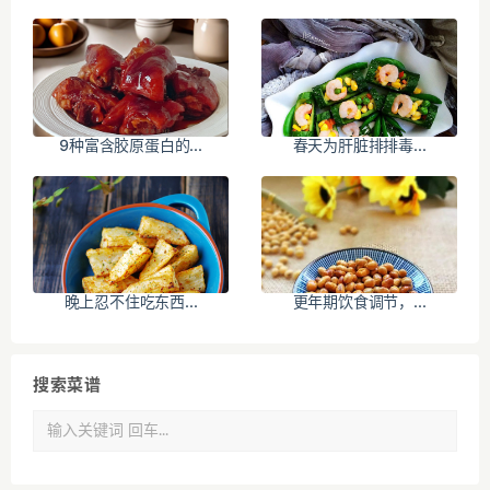
9种富含胶原蛋白的...
春天为肝脏排排毒...
晚上忍不住吃东西...
更年期饮食调节，...
搜索菜谱