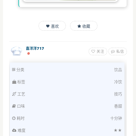
喜欢
收藏
喜洋洋717
关注
私信
分类
饮品
标签
冷饮
工艺
技巧
口味
香甜
耗时
十分钟
难度
★★