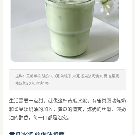
主料：
黄瓜半根 酸奶180克 熟糯米60克 雀巢淡奶油30克 雀巢鹰
唛炼奶20克 冰块1杯
生活需要一点甜，就像这杯黄瓜冰浆，有雀巢鹰唛炼奶
和雀巢淡奶油的加入，黄瓜的清爽，炼奶的丝滑、淡奶
油的醇香，每一口都是治愈。
黄瓜冰浆 的做法步骤