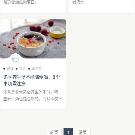
常适合燥热的夏日。
者汤水
银耳
百合
雪花梨
冬季养生汤不能随便喝，8个
事项需注意
冬季是非常适合养生的季节，喝一
些养生汤也是必然的，而且即使不
经常养生的人也习惯喝一些养生
汤，那么喝养生汤有什么事项需要
注意吗？下面就介绍一下冬季喝养
生汤的8个注意事...
首页
1
尾页