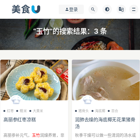
登录
“玉竹”的搜索结果：3 条
红枣
糯米
大黄米
猪骨头
海底椰
百合
高丽参红枣凉糕
润肺去燥的海底椰无花果猪骨
汤
高丽参补元气，
玉竹
润燥养胃，非
秋季干燥可以做一些清润的汤水或