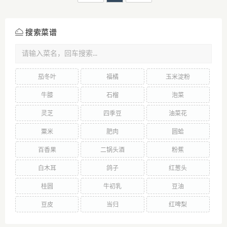
搜索菜谱
茄冬叶
福橘
玉米淀粉
牛膝
石榴
泡菜
灵芝
四季豆
油菜花
粟米
肥肉
圆蛤
百香果
二锅头酒
粉蕉
白木耳
鸽子
红葱头
桂圆
牛初乳
豆油
豆皮
当归
红啤梨