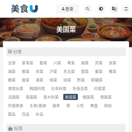
登录
美国菜
分类
全部
家常菜
鲁菜
川菜
粤菜
闽菜
苏菜
浙菜
湘菜
徽菜
京菜
沪菜
东北菜
楚菜
秦菜
豫菜
赣菜
晋菜
滇菜
桂菜
琼菜
黔菜
新疆菜
港澳台菜
韩国料理
日本料理
东南亚菜
印度菜
法国菜
英国菜
意大利菜
美国菜
俄国菜
德国菜
外国美食
主食/面食
面条
粥
小吃
果盘
烘焙
甜品
饮品
补品
标签