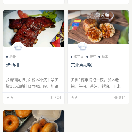
肋排
梅花肉
豌豆
糯米
烤肋排
东北惠灵顿
步骤1肋排用面粉水冲洗干净步
步骤1糯米浸泡一夜，加入老
骤2去掉肋排背面那层膜，如果
抽、生抽、香油、蚝油、玉米
不想去掉，也可以用刀划几刀好
粒、豌豆粒蒸熟步骤2米饭蒸好
★★
724
★★
911
入味。步骤3准备...
后，捞出晾凉备用步...