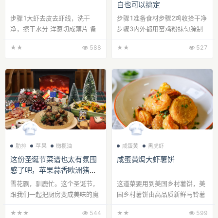
白也可以搞定
步骤1大虾去皮去虾线，洗干
步骤1准备食材步骤2鸡收拾干净
净，擦干水分 洋葱切成薄片 备
步骤3内外都用窑鸡粉抹匀腌制
用步骤2平底锅中放入黄油，中
一小时步骤4肚子里塞好苹果块
★★
588
★★
527
火加热，倒入处...
和葱姜步骤5牙签...
肋排
苹果
橄榄油
咸蛋黄
黑虎虾
这份圣诞节菜谱也太有氛围
咸蛋黄焗大虾薯饼
感了吧，苹果蒜香欧洲猪肋
排
雪花飘，驯鹿忙。这个圣诞节，
这道菜要用到美国乡村薯饼，美
跟我们一起把厨房变成美味的魔
国乡村薯饼由高品质新鲜马铃薯
法工坊，将肉量多多、营养美味
制成，马铃薯是一种营养丰富的
★★★
544
★★
599
的来自西班牙...
蔬菜，提供人...