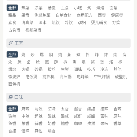
全部
热菜
凉菜
汤羹
主食
小吃
粥
烘焙
面条
甜品
果盘
泡酱腌菜
自制食材
商用配方
西餐
健康餐
素食
清真菜
酒水
热饮
冷饮
孕妇
婴儿辅食
野炊
古食谱
视频菜谱
工艺
全部
烧
炒
爆
焖
炖
蒸
煮
拌
烤
炸
烩
溜
氽
腌
卤
炝
煎
酥
扒
熏
煨
酱
煲
烙
榨
烘焙
火锅
砂锅
拔丝
生鲜
调味
技巧
冷冻
其他
微波炉
电饭煲
搅拌机
高压锅
电烤箱
空气炸锅
破壁机
面包机
口味
全部
麻辣
清淡
甜味
五香
酱香
酸甜
甜辣
香辣
微辣
中辣
超辣
酸辣
酸咸
咸鲜
咸甜
苦味
原味
鱼香
葱香
蒜香
奶香
糟香
咖喱
孜然
果味
香草
香甜
怪味
其他
酒香