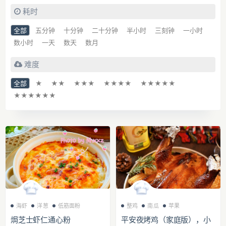
耗时
全部
五分钟
十分钟
二十分钟
半小时
三刻钟
一小时
数小时
一天
数天
数月
难度
全部
★
★★
★★★
★★★★
★★★★★
★★★★★★
海虾
洋葱
低筋面粉
整鸡
南瓜
苹果
焗芝士虾仁通心粉
平安夜烤鸡（家庭版），小