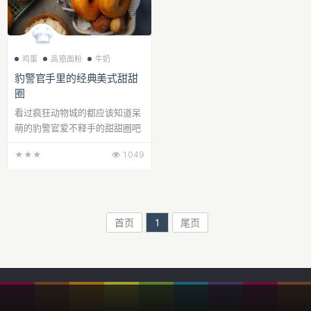
鸡蛋
高筋面粉
牛奶
豹警官手里的经典美式甜甜
圈
看过疯狂动物城的都应该知道呆
萌的豹警官爱不释手的甜甜圈吧
～！咱们国人早餐豆浆配油条，
★★★
1049
美国人咖啡配...
首页
1
尾页