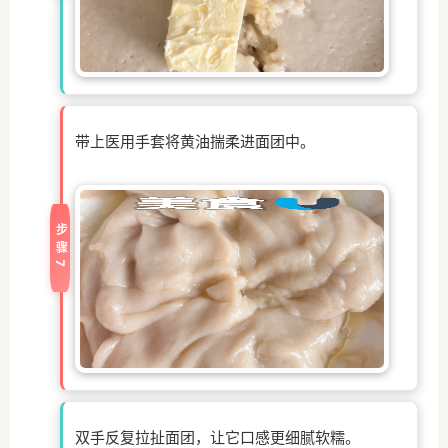
带上医用手套将黄油揣柔进面团中。
步骤7
双手反复拉扯面团，让它口感更细腻软糯。