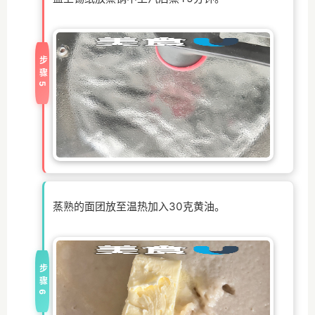
步骤5
蒸熟的面团放至温热加入30克黄油。
步骤6