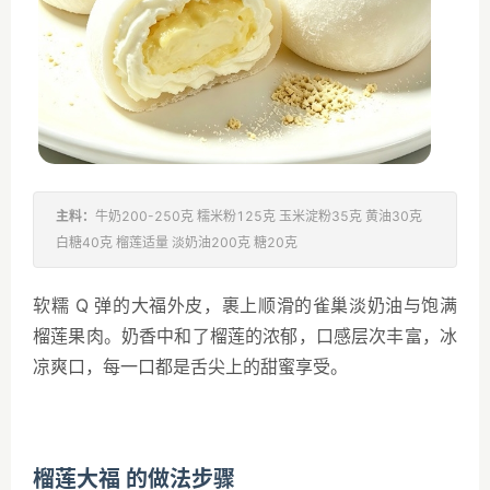
主料：
牛奶200-250克 糯米粉125克 玉米淀粉35克 黄油30克
白糖40克 榴莲适量 淡奶油200克 糖20克
软糯 Q 弹的大福外皮，裹上顺滑的雀巢淡奶油与饱满
榴莲果肉。奶香中和了榴莲的浓郁，口感层次丰富，冰
凉爽口，每一口都是舌尖上的甜蜜享受。
榴莲大福 的做法步骤