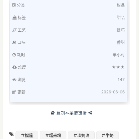
分类
甜品
标签
甜品
工艺
技巧
口味
香甜
耗时
半小时
难度
★★★
浏览
147
更新
2026-06-06
复制本菜谱链接
榴莲
糯米粉
淡奶油
牛奶