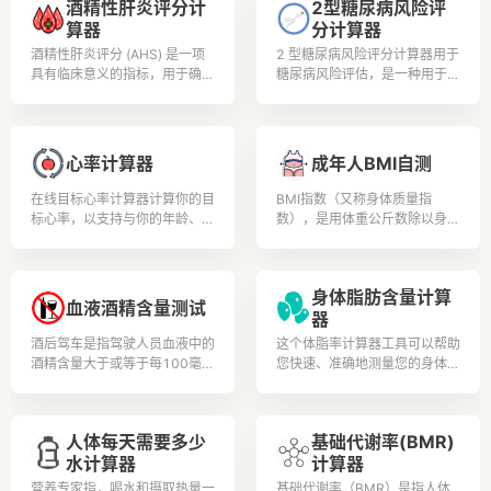
酒精性肝炎评分计
2型糖尿病风险评
算器
分计算器
酒精性肝炎评分 (AHS) 是一项
2 型糖尿病风险评分计算器用于
具有临床意义的指标，用于确定
糖尿病风险评估，是一种用于估
酒精性肝炎的严重程度，酒精性
计个人在特定时间范围内（通常
肝炎的特征是过量饮酒引起的炎
是未来 10 年）患 2 型糖尿病
症和肝脏损伤.
(T2DM) 的风险的工具。
心率计算器
成年人BMI自测
在线目标心率计算器计算你的目
BMI指数（又称身体质量指
标心率，以支持与你的年龄、体
数），是用体重公斤数除以身高
重和身体状况相关的安全可控的
米数平方得出的数字，是目前国
锻炼和体育锻炼。
际上常用的衡量人体胖瘦程度以
及是否健康的一个标准。用户可
身体脂肪含量计算
根据测试结果安排更加合理的膳
血液酒精含量测试
器
食营养和锻炼。健康人生从此开
始。
酒后驾车是指驾驶人员血液中的
这个体脂率计算器工具可以帮助
酒精含量大于或等于每100毫升
您快速、准确地测量您的身体脂
20毫克，并小于每100毫升80
肪含量,以确保您的健康和健身
毫克为酒后驾车。 《道路交通
目标得到实现。
安全法》第91条明确规定，对
人体每天需要多少
基础代谢率(BMR)
饮酒后驾驶机动车的，处200元
水计算器
计算器
以上、500元以下罚款，并暂扣
1个月以上、3个月以下机动车
营养专家指，喝水和摄取热量一
基础代谢率（BMR）是指人体