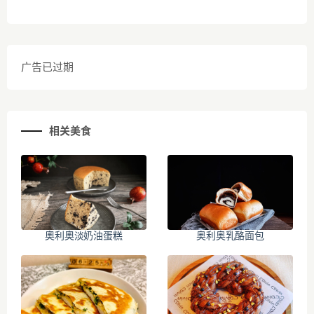
广告已过期
相关美食
奧利奧淡奶油蛋糕
奥利奥乳酪面包