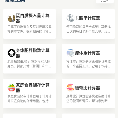
蛋白质摄入量计算
卡路里计算器
器
了解蛋白质摄入及其对健康和幸
使用免费的每日卡路里计算器找
福的重要性。探索相关的计算和
出您的每日卡路里摄入量。现在
公式，以根据体重和活动水平确
就借助每日卡路里计数器改善您
定蛋白质需求。了解蛋白质如何
的生活方式和饮食！
与各个领域相关，并深入了解其
身体肥胖指数计算
益处和来源
瘦体重计算器
器
肥胖指数(BAI) 计算器根据人体
瘦体重计算器是健康和健身领域
身高、臀部尺寸（臀围）和年龄
的一个重要工具，它用于保持身
估算身体肥胖指数 (BAI) 值。它
体伊朗并追踪体重。
适用于20岁至80岁之间的男性
和女性。
家庭食品储存计算
腰臀比计算器
器
家庭食品储存计算器用于计算计
腰臀比计算器能够快速准确计算
算家庭食物的存储用量，包括小
您的腰围和臀围，帮助您判断身
麦、白米、玉米和其他谷物、干
体健康水平和肥胖程度。
豆和其他豆类的食物储存计算