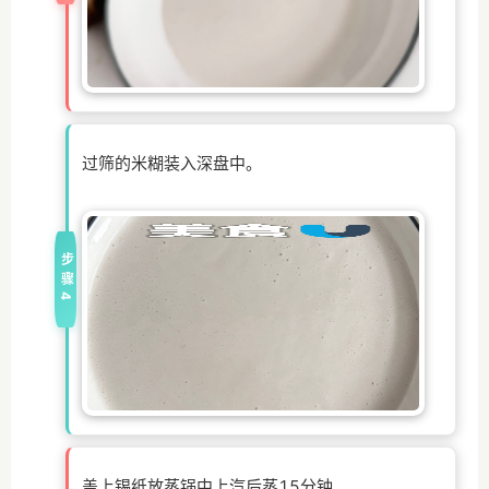
过筛的米糊装入深盘中。
步骤4
盖上锡纸放蒸锅中上汽后蒸15分钟。