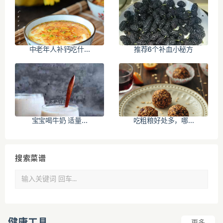
中老年人补钙吃什...
推荐6个补血小秘方
宝宝喝牛奶 适量...
吃粗粮好处多，哪...
搜索菜谱
健康工具
更多