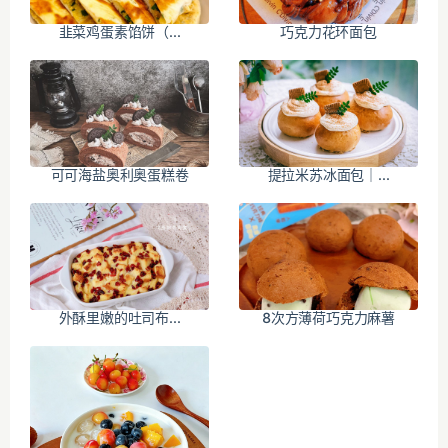
韭菜鸡蛋素馅饼（...
巧克力花环面包
可可海盐奥利奥蛋糕卷
提拉米苏冰面包｜...
外酥里嫩的吐司布...
8次方薄荷巧克力麻薯