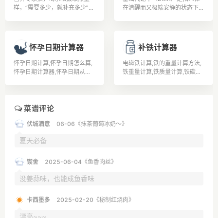
驾驶证。 全国交警统一标准：
样，“需要多少，就补充多少”，
在清醒而又极端安静的状态下，
① 小于0.2就不属于饮酒。②
而且水喝太多，有电解质不平衡
不受肌肉活动、环境温度、食物
大于0.2小于0.8的属于饮酒。
(钠、钾离子大量流失)、水溶性
及精神紧张等影响时的能量代谢
③ 大于0.8的就属于醉酒驾
维生素(如B群及C)容易流失等
率。据有经验的老中医了解到，
驶。
问题。
改善基础代谢率可通过运动实现
怀孕日期计算器
补铁计算器
改善基础代谢率的问题。
怀孕日期计算,怀孕日期怎么算,
电磁铁计算,铁的重量计算方法,
怀孕日期计算器,怀孕日期从哪
铁重量计算,铁质量计算,铁碳相
天算起,如何算怀孕日期,怀孕日
图计算题,铁的计算公式,扁铁计
期表,怀孕日期算法,怀孕日期怎
算公式,补铁的食物有哪些,孕妇
么计算,如何计算怀孕日期,怎么
补铁,吃什么补铁,
确定怀孕日期,
菜谱评论
伏城酒意
06-06《抹茶葡萄冰奶～》
夏天必备
锲舍
2025-06-04《鱼香肉丝》
没姜蒜味，也能成鱼香味
卡西墨多
2025-02-20《秘制红烧肉》
漂亮~~~