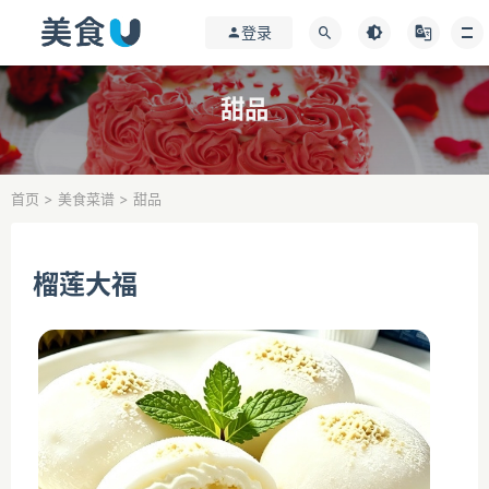
登录
甜品
首页
>
美食菜谱
>
甜品
榴莲大福