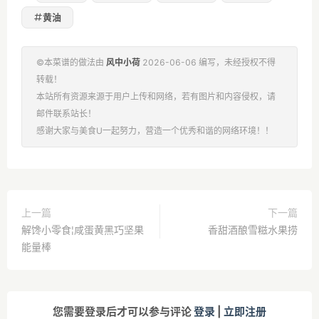
黄油
©本菜谱的做法由
风中小荷
2026-06-06 编写，未经授权不得
转载！
本站所有资源来源于用户上传和网络，若有图片和内容侵权，请
邮件联系站长！
感谢大家与美食U一起努力，营造一个优秀和谐的网络环境！！
上一篇
下一篇
解馋小零食¦咸蛋黄黑巧坚果
香甜酒酿雪糍水果捞
能量棒
您需要登录后才可以参与评论
登录
|
立即注册