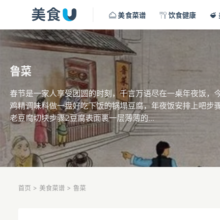
美食菜谱
饮食健康
鲁菜
春节是一家人享受团圆的时刻，千言万语尽在一桌年夜饭，
鸡精调味料做一盘好吃下饭的锅塌豆腐，年夜饭安排上吧步骤
老豆腐切块步骤2豆腐表面裹一层薄薄的...
首页
>
美食菜谱
>
鲁菜