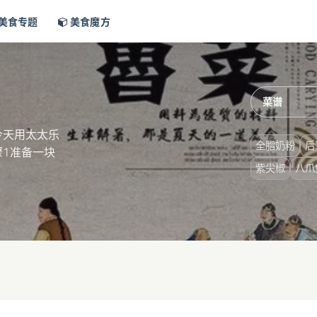
美食专题
美食魔方
今天用太太乐
全脂奶粉
后
1准备一块
紫尖椒
八爪