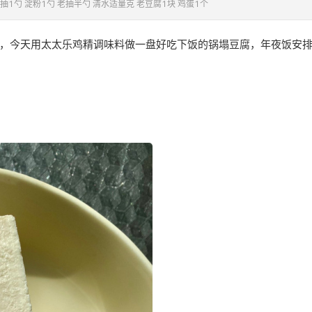
抽1勺 淀粉1勺 老抽半勺 清水适量克 老豆腐1块 鸡蛋1个
，今天用太太乐鸡精调味料做一盘好吃下饭的锅塌豆腐，年夜饭安