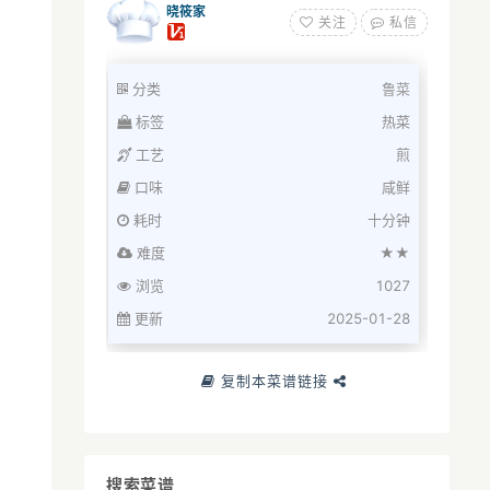
晓筱家
关注
私信
分类
鲁菜
标签
热菜
工艺
煎
口味
咸鲜
耗时
十分钟
难度
★★
浏览
1027
更新
2025-01-28
复制本菜谱链接
搜索菜谱