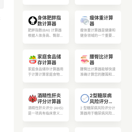
探索相关的计算和公
路里摄入量。现在就借
式，以根据体重和活动
助每日卡路里计数器改
水平确定蛋白质需求。
善您的生活方式和饮
身体肥胖指
瘦体重计算
了解蛋白质如何与各个
食！
排
数计算器
器
领域相关，并深入了解
其益处和来源
肥胖指数(BAI) 计算器
瘦体重计算器是健康和
根据人体身高、臀部尺
健身领域的一个重要工
寸（臀围）和年龄估算
具，它用于保持身体伊
身体肥胖指数 (BAI)
朗并追踪体重。
值。它适用于20岁至
家庭食品储
腰臀比计算
80岁之间的男性和女
存计算器
器
性。
家庭食品储存计算器用
腰臀比计算器能够快速
于计算计算家庭食物的
准确计算您的腰围和臀
存储用量，包括小麦、
围，帮助您判断身体健
白米、玉米和其他谷
康水平和肥胖程度。
物、干豆和其他豆类的
酒精性肝炎
2型糖尿病
食物储存计算
评分计算器
风险评分计
算器
酒精性肝炎评分 (AHS)
2 型糖尿病风险评分计
是一项具有临床意义的
算器用于糖尿病风险评
指标，用于确定酒精性
估，是一种用于估计个
肝炎的严重程度，酒精
人在特定时间范围内
性肝炎的特征是过量饮
（通常是未来 10 年）