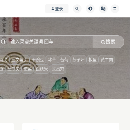
登录
搜索
臀尖
三文鱼头
干豌豆
冰草
苦菊
苏子叶
板鱼
黄牛肉
鱼
丝瓜尖
梅菜
血糯米
文昌鸡