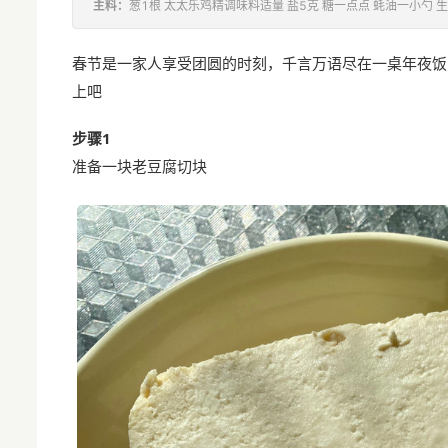
主料：
葱1根 太太乐鸡精调味料适量 盐5克 糖一点点 蚝油一小勺 生
春节是一家人享受团圆的时刻，千言万语尽在一桌年夜饭
上吧
步骤1
准备一块老豆腐切块