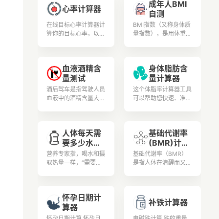
成年人BMI
酒引起的炎症和肝脏损
患 2 型糖尿病 (T2DM)
心率计算器
自测
伤.
的风险的工具。
在线目标心率计算器计
BMI指数（又称身体质
算你的目标心率，以支
量指数），是用体重公
持与你的年龄、体重和
斤数除以身高米数平方
身体状况相关的安全可
得出的数字，是目前国
控的锻炼和体育锻炼。
际上常用的衡量人体胖
血液酒精含
身体脂肪含
瘦程度以及是否健康的
量测试
量计算器
一个标准。用户可根据
测试结果安排更加合理
酒后驾车是指驾驶人员
这个体脂率计算器工具
的膳食营养和锻炼。健
血液中的酒精含量大于
可以帮助您快速、准确
康人生从此开始。
或等于每100毫升20
地测量您的身体脂肪含
毫克，并小于每100毫
量,以确保您的健康和
升80毫克为酒后驾
健身目标得到实现。
人体每天需
基础代谢率
车。 《道路交通安全
要多少水计
(BMR)计算
法》第91条明确规
定，对饮酒后驾驶机动
算器
器
营养专家指，喝水和摄
基础代谢率（BMR）
车的，处200元以上、
取热量一样，“需要多
是指人体在清醒而又极
500元以下罚款，并暂
少，就补充多少”，而
端安静的状态下，不受
扣1个月以上、3个月
且水喝太多，有电解质
肌肉活动、环境温度、
以下机动车驾驶证。
不平衡(钠、钾离子大
食物及精神紧张等影响
全国交警统一标准：
怀孕日期计
量流失)、水溶性维生
时的能量代谢率。据有
补铁计算器
① 小于0.2就不属于
算器
素(如B群及C)容易流失
经验的老中医了解到，
饮酒。② 大于0.2小
等问题。
改善基础代谢率可通过
怀孕日期计算,怀孕日
电磁铁计算,铁的重量