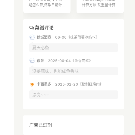
于0.8的属于饮酒。③
运动实现改善基础代谢
期怎么算,怀孕日期计
计算方法,铁重量计算,
大于0.8的就属于醉酒
率的问题。
算器,怀孕日期从哪天
铁质量计算,铁碳相图
驾驶。
算起,如何算怀孕日期,
计算题,铁的计算公式,
怀孕日期表,怀孕日期
扁铁计算公式,补铁的
算法,怀孕日期怎么计
食物有哪些,孕妇补铁,
菜谱评论
算,如何计算怀孕日期,
吃什么补铁,
伏城酒意
06-06《抹茶葡萄冰奶～》
怎么确定怀孕日期,
夏天必备
锲舍
2025-06-04《鱼香肉丝》
没姜蒜味，也能成鱼香味
卡西墨多
2025-02-20《秘制红烧肉》
漂亮~~~
广告已过期