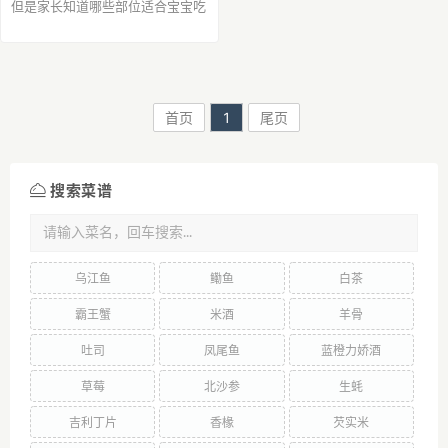
但是家长知道哪些部位适合宝宝吃
哪些部位 不适合宝宝吃吗?1.
鱼
鳞
：可预防小儿佝偻病
鱼鳞
含有较
多的卵鳞脂，把脂肪球分解成乳状
液与水交溶，有...
首页
1
尾页
搜索菜谱
乌江鱼
鳓鱼
白茶
霸王蟹
米酒
羊骨
吐司
凤尾鱼
蓝橙力娇酒
草莓
北沙参
生蚝
吉利丁片
香椽
芡实米