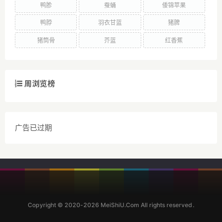
鸭胗
蚕蛹
倭锦苹果
鸭脖
羽衣甘蓝
猪脾
猪筒骨
芥蓝
红香蕉
周浏览榜
广告已过期
Copyright © 2020-2026 MeiShiU.Com All rights reserved.