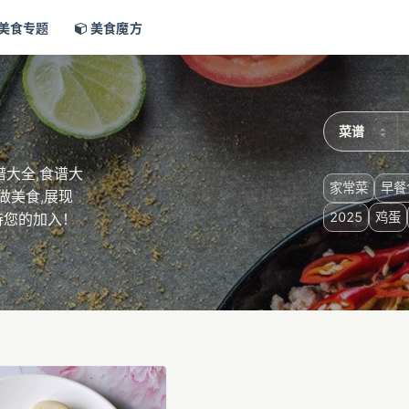
美食专题
美食魔方
大全,食谱大
家常菜
早餐
做美食,展现
2025
鸡蛋
待您的加入！