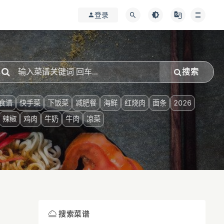
登录
搜索
食谱
快手菜
下饭菜
减肥餐
海鲜
红烧肉
面条
2026
辣椒
鸡肉
牛奶
牛肉
凉菜
搜索菜谱