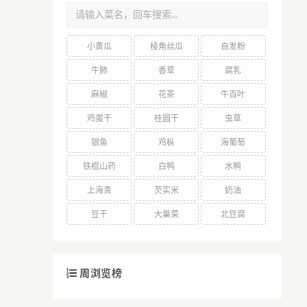
小黄瓜
棱角丝瓜
自发粉
牛肺
香草
腐乳
麻椒
花茶
牛百叶
鸡蛋干
桂圆干
虫草
银鱼
鸡枞
海葡萄
铁棍山药
白鸭
水鸭
上海青
芡实米
奶油
豆干
大巢菜
北豆腐
周浏览榜