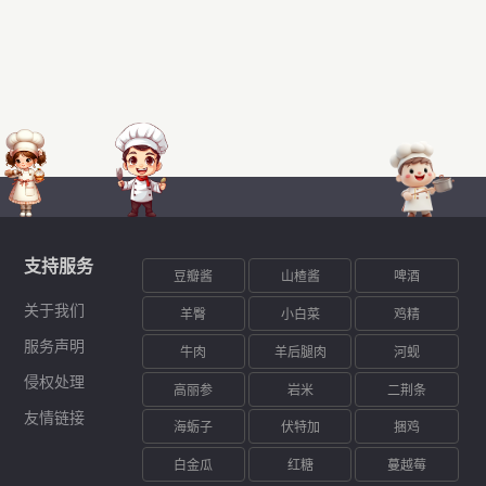
支持服务
豆瓣酱
山楂酱
啤酒
关于我们
羊臀
小白菜
鸡精
服务声明
牛肉
羊后腿肉
河蚬
侵权处理
高丽参
岩米
二荆条
友情链接
海蛎子
伏特加
捆鸡
白金瓜
红糖
蔓越莓