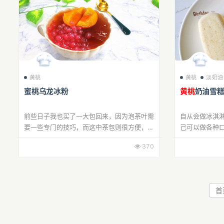
黄桃
黄桃
淡奶油
蜜桃乌龙冰粉
黄桃
奶油雪
前些日子我也买了一大包回来，因为泡茶叶需
自从会做冰淇
要一些专门的技巧，而这中茶包则很方便，怎
己可以做各种
么泡都不会难喝。 于是我就打算用它来整个
370
花样，就搞一款蜜桃口味的乌龙茶冰粉吃。凑
就三样原料，没
巧...
首