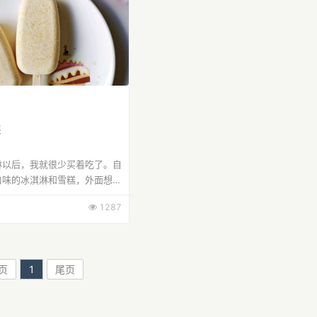
糕
淋以后，我就很少买着吃了。自
口味的冰淇淋和雪糕，外面想买
都买不到♥(｡￫v￩｡)♥。 【
黄桃
奶油雪糕】，
1287
有乱七八糟的添加剂，果香...
页
1
尾页