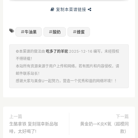
复制本菜谱链接
牛油果
酸奶
蜂蜜
©本菜谱的做法由
吃多了的羊驼
2025-12-16 编写，未经授权
不得转载！
本站所有资源来源于用户上传和网络，若有图片和内容侵权，请
邮件联系站长！
感谢大家与美食U一起努力，营造一个优秀和谐的网络环境！！
上一篇
下一篇
生酪拿铁 复刻瑞幸新品咖
黄金奶—K炎K氧（超模同
啡，太好喝了!
款）