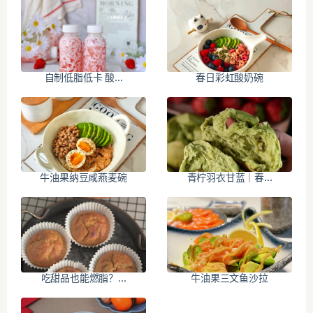
自制低脂低卡 酸...
春日彩虹酸奶碗
牛油果纳豆咸燕麦碗
青柠羽衣甘蓝｜春...
吃甜品也能燃脂？...
牛油果三文鱼沙拉