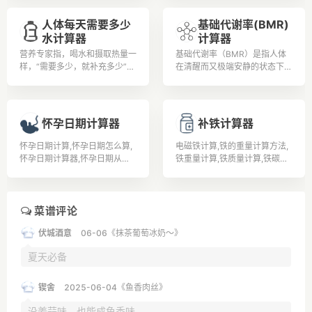
安全法》第91条明确规定，对
人体每天需要多少
基础代谢率(BMR)
饮酒后驾驶机动车的，处200元
水计算器
计算器
以上、500元以下罚款，并暂扣
1个月以上、3个月以下机动车
营养专家指，喝水和摄取热量一
基础代谢率（BMR）是指人体
驾驶证。 全国交警统一标准：
样，“需要多少，就补充多少”，
在清醒而又极端安静的状态下，
① 小于0.2就不属于饮酒。②
而且水喝太多，有电解质不平衡
不受肌肉活动、环境温度、食物
大于0.2小于0.8的属于饮酒。
(钠、钾离子大量流失)、水溶性
及精神紧张等影响时的能量代谢
③ 大于0.8的就属于醉酒驾
维生素(如B群及C)容易流失等
率。据有经验的老中医了解到，
驶。
问题。
改善基础代谢率可通过运动实现
怀孕日期计算器
补铁计算器
改善基础代谢率的问题。
怀孕日期计算,怀孕日期怎么算,
电磁铁计算,铁的重量计算方法,
怀孕日期计算器,怀孕日期从哪
铁重量计算,铁质量计算,铁碳相
天算起,如何算怀孕日期,怀孕日
图计算题,铁的计算公式,扁铁计
期表,怀孕日期算法,怀孕日期怎
算公式,补铁的食物有哪些,孕妇
么计算,如何计算怀孕日期,怎么
补铁,吃什么补铁,
确定怀孕日期,
菜谱评论
伏城酒意
06-06《抹茶葡萄冰奶～》
夏天必备
锲舍
2025-06-04《鱼香肉丝》
没姜蒜味，也能成鱼香味