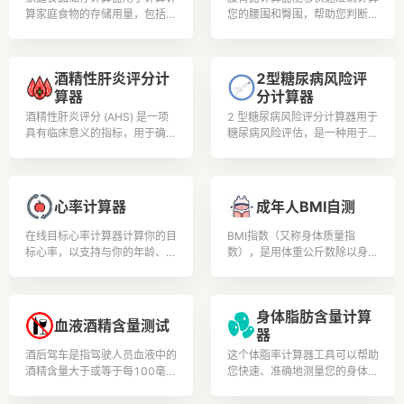
算家庭食物的存储用量，包括小
您的腰围和臀围，帮助您判断身
麦、白米、玉米和其他谷物、干
体健康水平和肥胖程度。
豆和其他豆类的食物储存计算
酒精性肝炎评分计
2型糖尿病风险评
算器
分计算器
酒精性肝炎评分 (AHS) 是一项
2 型糖尿病风险评分计算器用于
具有临床意义的指标，用于确定
糖尿病风险评估，是一种用于估
酒精性肝炎的严重程度，酒精性
计个人在特定时间范围内（通常
肝炎的特征是过量饮酒引起的炎
是未来 10 年）患 2 型糖尿病
症和肝脏损伤.
(T2DM) 的风险的工具。
心率计算器
成年人BMI自测
在线目标心率计算器计算你的目
BMI指数（又称身体质量指
标心率，以支持与你的年龄、体
数），是用体重公斤数除以身高
重和身体状况相关的安全可控的
米数平方得出的数字，是目前国
锻炼和体育锻炼。
际上常用的衡量人体胖瘦程度以
及是否健康的一个标准。用户可
身体脂肪含量计算
根据测试结果安排更加合理的膳
血液酒精含量测试
器
食营养和锻炼。健康人生从此开
始。
酒后驾车是指驾驶人员血液中的
这个体脂率计算器工具可以帮助
酒精含量大于或等于每100毫升
您快速、准确地测量您的身体脂
20毫克，并小于每100毫升80
肪含量,以确保您的健康和健身
毫克为酒后驾车。 《道路交通
目标得到实现。