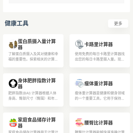
健康工具
更多
蛋白质摄入量计算
卡路里计算器
器
了解蛋白质摄入及其对健康和幸
使用免费的每日卡路里计算器找
福的重要性。探索相关的计算和
出您的每日卡路里摄入量。现在
公式，以根据体重和活动水平确
就借助每日卡路里计数器改善您
定蛋白质需求。了解蛋白质如何
的生活方式和饮食！
与各个领域相关，并深入了解其
身体肥胖指数计算
益处和来源
瘦体重计算器
器
肥胖指数(BAI) 计算器根据人体
瘦体重计算器是健康和健身领域
身高、臀部尺寸（臀围）和年龄
的一个重要工具，它用于保持身
估算身体肥胖指数 (BAI) 值。它
体伊朗并追踪体重。
适用于20岁至80岁之间的男性
和女性。
家庭食品储存计算
腰臀比计算器
器
家庭食品储存计算器用于计算计
腰臀比计算器能够快速准确计算