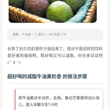
主料：
牛油果 一个 酸奶 2-3杯 蜂蜜 少许
长草了好久的奶昔终于做出来了，是对于我这样的饮料
爱好者的福音啊，既好喝又可以减脂，你也来试试吧
(╯3╰)
超好喝的减脂牛油果奶昔 的做法步骤
将牛油果对半切开，去核，像切芒果那样切小块
儿，放入冰箱冷冻1小时