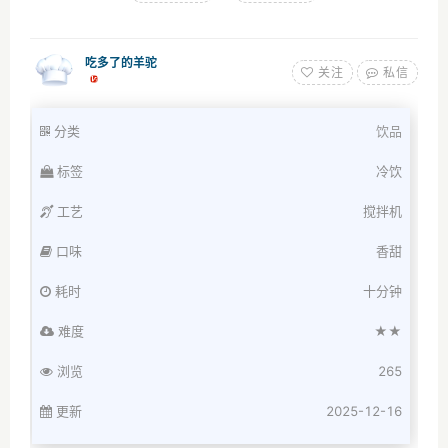
吃多了的羊驼
关注
私信
分类
饮品
标签
冷饮
工艺
搅拌机
口味
香甜
耗时
十分钟
难度
★★
浏览
265
更新
2025-12-16