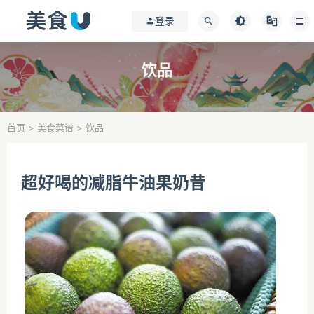
登录
饮品
首页
>
美食菜谱
>
饮品
超好喝的减脂牛油果奶昔