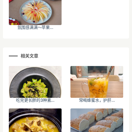
氛围感满满～苹果...
相关文章
吃完更长胖的3种素...
常喝蜂蜜水，护肝...