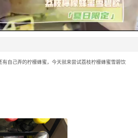
y
V
i
d
e
还有自己弄的柠檬蜂蜜，今天就来尝试荔枝柠檬蜂蜜雪碧饮
o