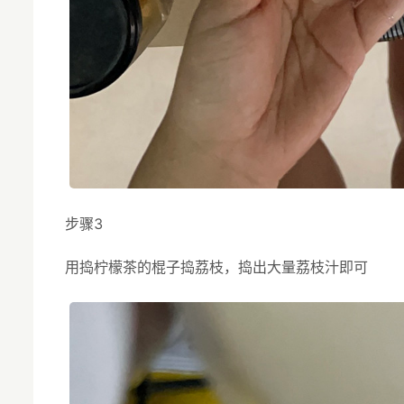
步骤3
用捣柠檬茶的棍子捣荔枝，捣出大量荔枝汁即可