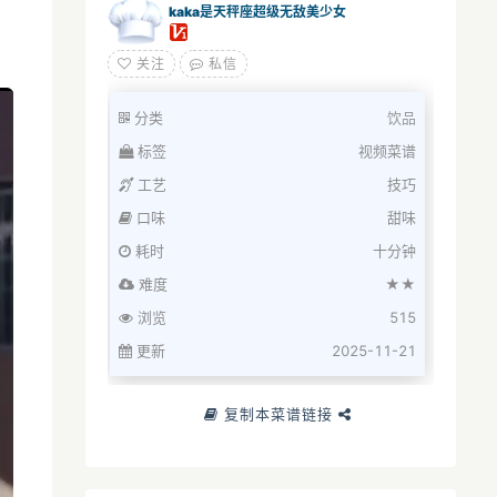
kaka是天秤座超级无敌美少女
关注
私信
分类
饮品
标签
视频菜谱
工艺
技巧
口味
甜味
耗时
十分钟
难度
★★
浏览
515
更新
2025-11-21
复制本菜谱链接