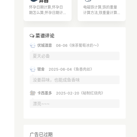
算器
饮酒。② 大于0.2小
等问题。
改善基础代谢率可通过
怀孕日期计算,怀孕日
电磁铁计算,铁的重量
于0.8的属于饮酒。③
运动实现改善基础代谢
期怎么算,怀孕日期计
计算方法,铁重量计算,
大于0.8的就属于醉酒
率的问题。
算器,怀孕日期从哪天
铁质量计算,铁碳相图
驾驶。
算起,如何算怀孕日期,
计算题,铁的计算公式,
怀孕日期表,怀孕日期
扁铁计算公式,补铁的
算法,怀孕日期怎么计
食物有哪些,孕妇补铁,
菜谱评论
算,如何计算怀孕日期,
吃什么补铁,
伏城酒意
06-06《抹茶葡萄冰奶～》
怎么确定怀孕日期,
夏天必备
锲舍
2025-06-04《鱼香肉丝》
没姜蒜味，也能成鱼香味
卡西墨多
2025-02-20《秘制红烧肉》
漂亮~~~
广告已过期