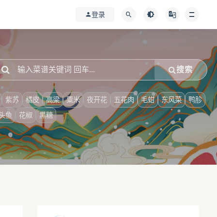
登录
搜索
紫苏
橘皮
高梁
粟米
夜开花
五花肉
毛蚶
东风菜
鸭胗
头鱼
花椒
黑糖