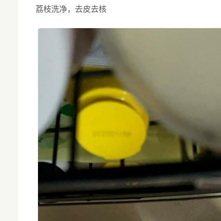
荔枝洗净，去皮去核