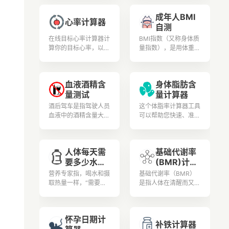
性肝炎的特征是过量饮
（通常是未来 10 年）
成年人BMI
酒引起的炎症和肝脏损
患 2 型糖尿病 (T2DM)
心率计算器
自测
伤.
的风险的工具。
在线目标心率计算器计
BMI指数（又称身体质
算你的目标心率，以支
量指数），是用体重公
持与你的年龄、体重和
斤数除以身高米数平方
身体状况相关的安全可
得出的数字，是目前国
控的锻炼和体育锻炼。
际上常用的衡量人体胖
血液酒精含
身体脂肪含
瘦程度以及是否健康的
量测试
量计算器
一个标准。用户可根据
测试结果安排更加合理
酒后驾车是指驾驶人员
这个体脂率计算器工具
的膳食营养和锻炼。健
血液中的酒精含量大于
可以帮助您快速、准确
康人生从此开始。
或等于每100毫升20
地测量您的身体脂肪含
毫克，并小于每100毫
量,以确保您的健康和
升80毫克为酒后驾
健身目标得到实现。
人体每天需
基础代谢率
车。 《道路交通安全
要多少水计
(BMR)计算
法》第91条明确规
定，对饮酒后驾驶机动
算器
器
营养专家指，喝水和摄
基础代谢率（BMR）
车的，处200元以上、
取热量一样，“需要多
是指人体在清醒而又极
500元以下罚款，并暂
少，就补充多少”，而
端安静的状态下，不受
扣1个月以上、3个月
且水喝太多，有电解质
肌肉活动、环境温度、
以下机动车驾驶证。
不平衡(钠、钾离子大
食物及精神紧张等影响
全国交警统一标准：
怀孕日期计
量流失)、水溶性维生
时的能量代谢率。据有
补铁计算器
① 小于0.2就不属于
素(如B群及C)容易流失
经验的老中医了解到，