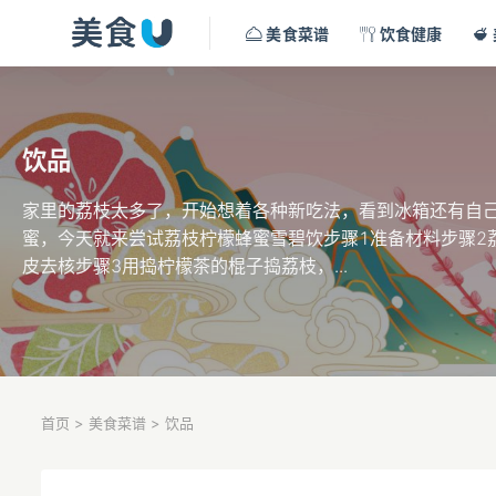
美食菜谱
饮食健康
饮品
家里的荔枝太多了，开始想着各种新吃法，看到冰箱还有自
蜜，今天就来尝试荔枝柠檬蜂蜜雪碧饮步骤1准备材料步骤2
皮去核步骤3用捣柠檬茶的棍子捣荔枝，...
首页
>
美食菜谱
>
饮品