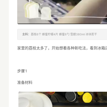
主料：
荔枝6个 蜂蜜柠檬4片 蜂蜜6勺 雪碧380ml 冰块若干
家里的荔枝太多了，开始想着各种新吃法，看到冰箱
步骤1
准备材料