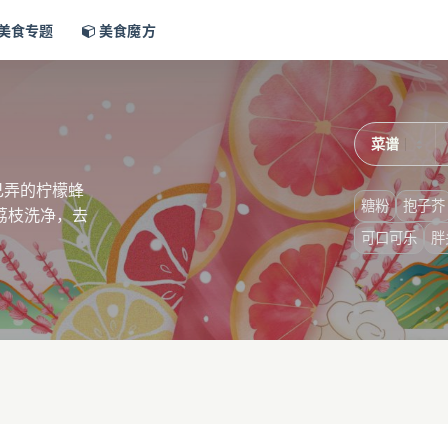
美食专题
美食魔方
己弄的柠檬蜂
糖粉
抱子芥
荔枝洗净，去
可口可乐
胖