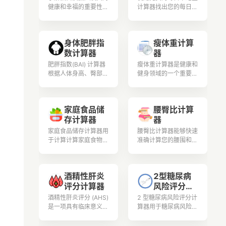
健康和幸福的重要性。
计算器找出您的每日卡
探索相关的计算和公
路里摄入量。现在就借
式，以根据体重和活动
助每日卡路里计数器改
水平确定蛋白质需求。
善您的生活方式和饮
身体肥胖指
瘦体重计算
了解蛋白质如何与各个
食！
数计算器
器
领域相关，并深入了解
其益处和来源
肥胖指数(BAI) 计算器
瘦体重计算器是健康和
根据人体身高、臀部尺
健身领域的一个重要工
寸（臀围）和年龄估算
具，它用于保持身体伊
身体肥胖指数 (BAI)
朗并追踪体重。
值。它适用于20岁至
家庭食品储
腰臀比计算
80岁之间的男性和女
存计算器
器
性。
家庭食品储存计算器用
腰臀比计算器能够快速
于计算计算家庭食物的
准确计算您的腰围和臀
存储用量，包括小麦、
围，帮助您判断身体健
白米、玉米和其他谷
康水平和肥胖程度。
物、干豆和其他豆类的
酒精性肝炎
2型糖尿病
食物储存计算
评分计算器
风险评分计
算器
酒精性肝炎评分 (AHS)
2 型糖尿病风险评分计
是一项具有临床意义的
算器用于糖尿病风险评
指标，用于确定酒精性
估，是一种用于估计个
肝炎的严重程度，酒精
人在特定时间范围内