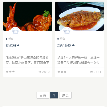
山西省“十大晋菜”之一。 糖醋鱼味道独特、甜而不
腻、琥珀油亮、干香味美。无论是自家食用还是宴请
宾客，都是能够拿出手的一道家常菜品。
鲤鱼
鲤鱼
糖醋鲤鱼
糖醋脆皮鱼
“糖醋鲤鱼”是山东济南的传统名
步骤1不大的鲤鱼一条，清理干
菜。济南北临黄河，黄河鲤鱼不
净备用步骤2调味料集合一张步
仅肥嫩鲜美，而且金鳞赤尾，形
骤3在鱼身离头一厘米切一刀，
★★★
2810
★★★
2731
态可 爱，是宴会上的佳肴。
将鱼线抽出，再鱼身上打上花
《济南府志》上早有...
刀。不太会牡丹花刀，刀...
首页
1
尾页