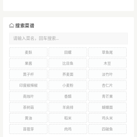
搜索菜谱
麦麸
田螺
草鱼尾
果酱
比目鱼
木豆
蒿子杆
荞麦面
淡竹叶
印度椒辣椒
小麦粉
杏仁片
南烛叶
香醋
青芒果
茶树菇
羊肩排
蝴蝶面
黄油
稻米
鸡头米
苜蓿芽
肉鸡
四破鱼