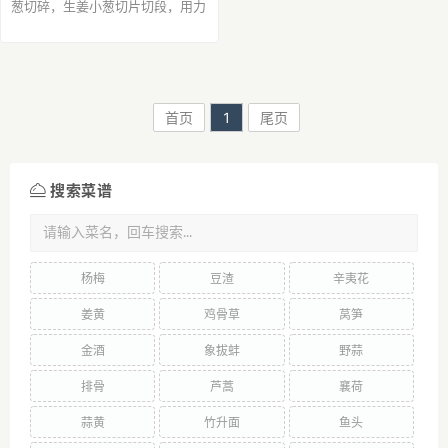
葱切碎，生姜小葱切片切段，用力
抓捏出汁。步骤2
兔腿
擦干水分，
切口方便腌制入味每一寸都抹匀腌
制30分钟步骤3第二部分腌料除了
鸡蛋全部放盆里，...
首页
1
尾页
搜索菜谱
杨梅
豆渣
辛夷花
姜黄
鸡骨草
莴笋
金酒
象拔蚌
野蒜
排骨
芦蒿
襄荷
蒜黄
竹升面
鱼头