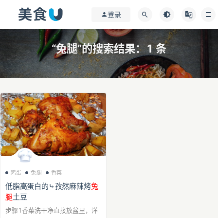
登录
“兔腿”的搜索结果：1 条
鸡蛋
兔腿
香菜
低脂高蛋白的⤷孜然麻辣烤
兔
腿
土豆
步骤1香菜洗干净直接放盆里，洋