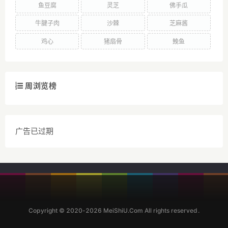
鱼豆腐
灵芝
佛手瓜
牛腱子肉
沙棘
芝麻酱
鸡心
猪扇骨
鮸鱼
周浏览榜
广告已过期
Copyright © 2020-2026 MeiShiU.Com All rights reserved.