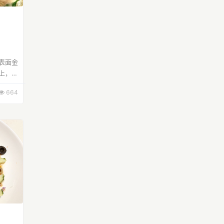
表面金
上，淋
芝士，
664
，搭配