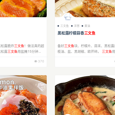
三文鱼
洋葱
黄油
黑松露柠檬蒜香
三文鱼
黑松露脆炸
三文鱼
！做法真的超
备好
三文鱼
块、柠檬片、蒜末、黑松露
黑松露
三文鱼
用盐腌15分钟，
榄油、盐、黑胡椒、欧芹碎。
三文鱼
露酱调个神仙蘸料，裹上1:1
黑胡椒、柠檬汁、蒜末、黑松露酱腌1
370
粉，再蘸蛋液滚层面包糠，六成
钟，热锅放橄榄油，煎至两面金黄，出
少许柠檬...