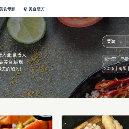
美食专题
美食魔方
大全,食谱大
家常菜
早餐
做美食,展现
2025
鸡蛋
待您的加入！