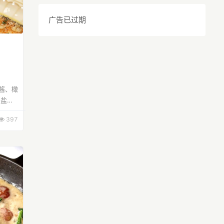
广告已过期
酱、橄
用盐、
5分
397
锅前挤