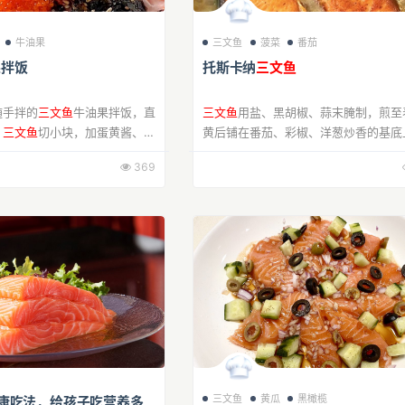
牛油果
三文鱼
菠菜
番茄
果拌饭
托斯卡纳
三文鱼
随手拌的
三文鱼
牛油果拌饭，直
三文鱼
用盐、黑胡椒、蒜末腌制，煎至
！
三文鱼
切小块，加蛋黄酱、芥
黄后铺在番茄、彩椒、洋葱炒香的基底
鱼籽拌匀，鲜到跺脚～牛油果压
入白葡萄酒，撒马苏里拉芝士与帕玛森
369
汁，米饭混海苔碎铺底，叠上牛
烤箱200℃烤10分钟。出炉撒欧芹碎
烤面包...
三文鱼
黄瓜
黑橄榄
康吃法，给孩子吃营养多