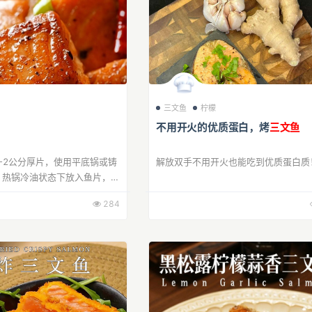
三文鱼
柠檬
不用开火的优质蛋白，烤
三文鱼
-2公分厚片，使用平底锅或铸
解放双手不用开火也能吃到优质蛋白质
。热锅冷油状态下放入鱼片，单
定型后翻面，全程采用中小火
284
。