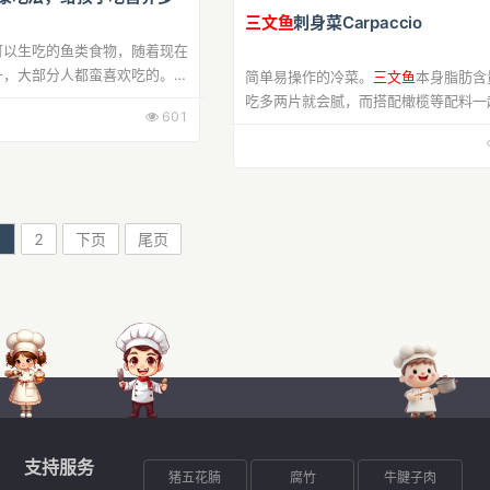
三文鱼
刺身菜Carpaccio
可以生吃的鱼类食物，随着现在
升，大部分人都蛮喜欢吃的。那
简单易操作的冷菜。
三文鱼
本身脂肪含
好吗？如何烹饪适合孩子吃的
三
吃多两片就会腻，而搭配橄榄等配料一
601
那么孩子吃
三文鱼
有哪些具体的
有清爽解腻的感觉。步骤1基本材料，
表面撒上少许盐和黑胡椒粉或者黑胡椒
骤2...
1
2
下页
尾页
支持服务
猪五花腩
腐竹
牛腱子肉