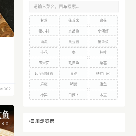
甘薯
蓬莱米
襄荷
猪小排
水晶鱼
小河虾
南瓜
黄豆酱
墨鱼蛋
桂花
枣
粽叶
玉米面
虱目鱼
桑葚
！
印度椒辣椒
豆筋
铁棍山药
麻椒
猪蹄
旗鱼
302
橡实
白萝卜
木豆
周浏览榜