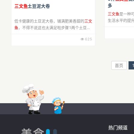
多
三文鱼
土豆泥大卷
三文鱼
是一种
生活水平的提
低卡健康的土豆泥大卷，铺满肥美香甜的
三文
孩子吃
三文鱼
鱼
，不得不说这也太满足啦步骤1两个土豆，
文鱼
美食呢？
洗净去皮，切滚刀块，上锅蒸20分钟步骤2黄
625
好...
瓜洗净，用刮刀刮成薄片步骤3蒸好的土豆放
入大碗...
首页
热门频道