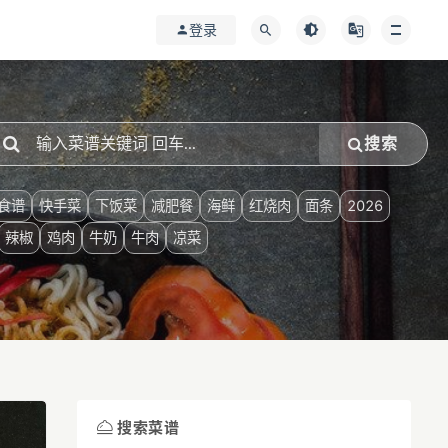
登录
搜索
食谱
快手菜
下饭菜
减肥餐
海鲜
红烧肉
面条
2026
辣椒
鸡肉
牛奶
牛肉
凉菜
搜索菜谱