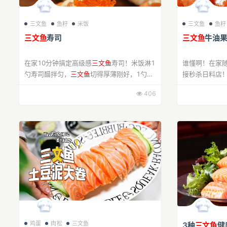
三文鱼
鱼籽
米饭
三文鱼
鱼籽
三文鱼
寿司
三文鱼
牛油
在家10分钟搞定高级感
三文鱼
寿司！米饭淋1
谁懂啊！在家
勺寿司醋拌匀，
三文鱼
切得厚薄刚好，1勺黑
接秒杀日料店
松露酱配沙拉酱搅匀超香，米饭捏成紧实小
末、甜辣酱和
406
团，放上
三文鱼
片，挤上黑松露沙拉酱，最后
泥拌半个柠檬
淋点鱼...
油...
鸡蛋
肉松
三文鱼
3种
三文鱼
健