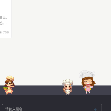
量高、
起，会
三文鱼
756
碎；步