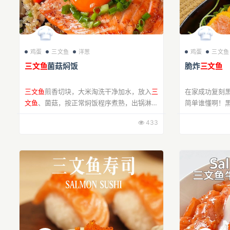
鸡蛋
三文鱼
洋葱
鸡蛋
三文鱼
三文鱼
菌菇焖饭
脆炸
三文鱼
三文鱼
煎香切块，大米淘洗干净加水，放入
三
在家成功复刻
文鱼
、菌菇，按正常焖饭程序煮熟，出锅淋黑
简单谁懂啊！
松露酱拌匀即可。
蛋黄酱混点黑松
433
的炭粉面粉炸
热油下...